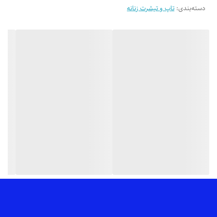
دسته‌بندی
:
🎨 رنگ بندیش: 6 تا رنگ خوشگل داره طبق تصاویر
تاپ و تیشرت زنانه
✂️ سایزبندیش: فری سایزه مناسب 38 تا 42_44
📏 عرض کار 51 سانت (دور سینه 102 سانت)_قد آستین (از بغل یقه) 41
سانت_قد کار 53 سانته
✅ ارسال فوری به سراسر کشور