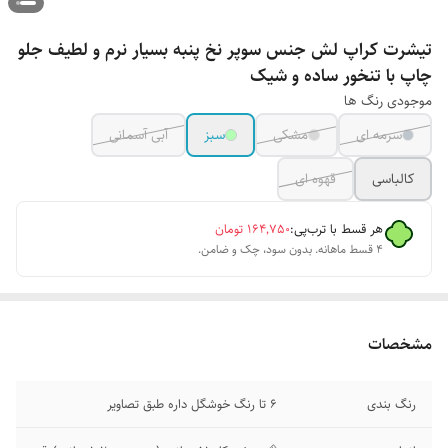
تیشرت کراپ لش جنس سوپر نخ پنبه بسیار نرم و لطیف جلو
چاپ با تنخور ساده و شیک
موجودی رنگ ها
سرمه ای
مشکی
سبز
آبی آسمانی
کالباسی
قهوه ای
هر قسط با ترب‌پی:
۱۶۴٬۷۵۰
تومان
۴ قسط ماهانه. بدون سود، چک و ضامن.
مشخصات
رنگ بندی
6 تا رنگ خوشگل داره طبق تصاویر