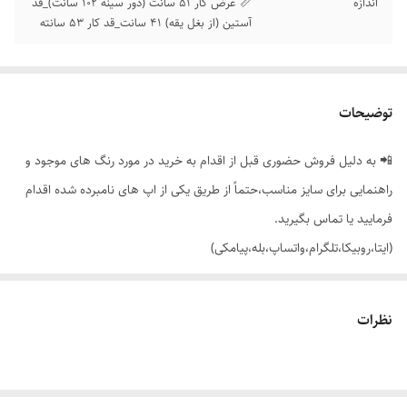
اندازه
📏 عرض کار 51 سانت (دور سینه 102 سانت)_قد
آستین (از بغل یقه) 41 سانت_قد کار 53 سانته
توضیحات
📲 به دلیل فروش حضوری قبل از اقدام به خرید در مورد رنگ های موجود و
راهنمایی برای سایز مناسب،حتماً از طریق یکی از اپ های نامبرده شده اقدام
فرمایید یا تماس بگیرید.
(ایتا،روبیکا،تلگرام،واتساپ،بله،پیامکی)
🔵 تیشرت کراپ لش جلو چاپ با تنخور ساده و شیک
نظرات
👌 جنسش: سوپر نخ پنبه فوق العاده نرم و لطیف 😌