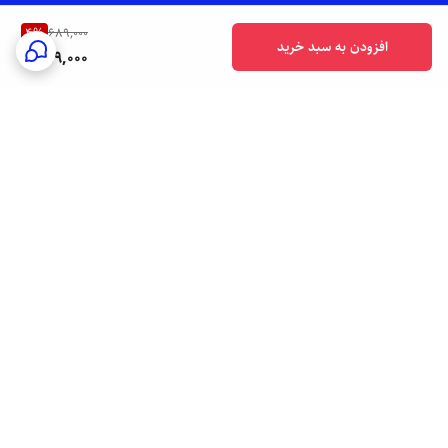
4
%
689,000
افزودن به سبد خرید
659,000
برگشت به بالا
ارسال فوری به سراسر کشور
پشتیبانی هفت روز هفته
24/7