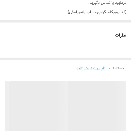
فرمایید یا تماس بگیرید.
(ایتا،روبیکا،تلگرام،واتساپ،بله،پیامکی)
🔵 تیشرت باکسی لش قواره بزرگ جلو نگین کار شده فانتزی با تنخور بسیار
نظرات
شیک
👌 جنسش: سوپر نخ پنبه درجه یک فوق العاده نرم و لطیف 😌
دسته‌بندی
:
تاپ و تیشرت زنانه
🎨 رنگ بندیش: 6 تا رنگ خوشگل داره طبق تصاویر
✂️ فری سایزه: مناسب 40 (لش) تا 48_50
📏 عرض کار 56 سانت (دور سینه 112 سانت)_قد آستین (از بغل یقه) 51
سانت_قد کار 68 سانته