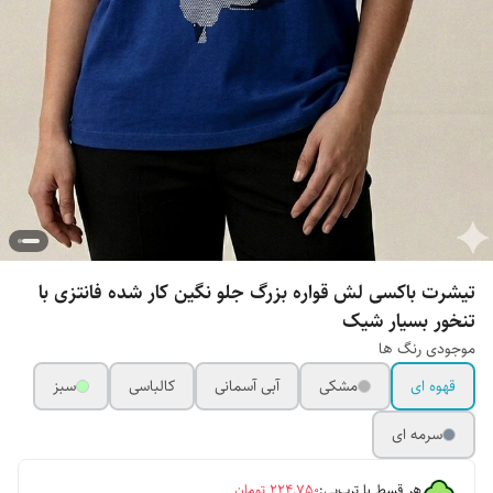
تیشرت باکسی لش قواره بزرگ جلو نگین کار شده فانتزی با
تنخور بسیار شیک
موجودی رنگ ها
قهوه ای
مشکی
آبی آسمانی
کالباسی
سبز
سرمه ای
هر قسط با ترب‌پی:
۲۲۴٬۷۵۰
تومان