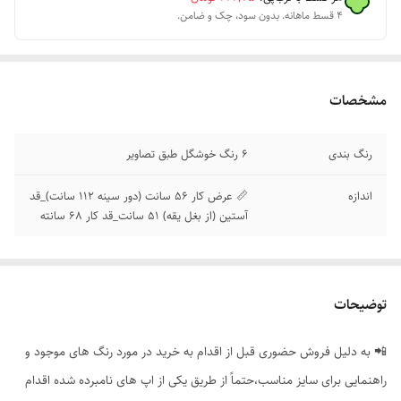
۴ قسط ماهانه. بدون سود، چک و ضامن.
مشخصات
رنگ بندی
6 رنگ خوشگل طبق تصاویر
اندازه
📏 عرض کار 56 سانت (دور سینه 112 سانت)_قد
آستین (از بغل یقه) 51 سانت_قد کار 68 سانته
توضیحات
📲 به دلیل فروش حضوری قبل از اقدام به خرید در مورد رنگ های موجود و
راهنمایی برای سایز مناسب،حتماً از طریق یکی از اپ های نامبرده شده اقدام