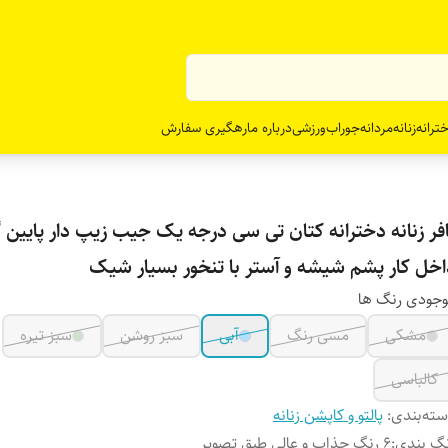
ترانه
زنانه
مردانه
جوراب
ورزشی
درباره ما
رهگیری سفارش
افر زنانه دخترانه کتان تی سی درجه یک جیب زیپ دار پایین
اخل کار پشم شیشه و آستر با تنخور بسیار شیک
جودی رنگ ها
مشکی
مسی رنگ
آبی
سبز روشن
سبز تیره
کالباسی
ته‌بندی
:
پالتو و کاپشن زنانه
گ بندی
:
6 رنگ جذاب و عالی طبق تصویر