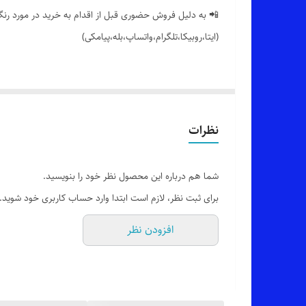
📲 به دلیل فروش حضوری قبل از اقدام به خرید در مورد رنگ 
(ایتا،روبیکا،تلگرام،واتساپ،بله،پیامکی)
🔵 کار بسیار شیکمون،پافر (جیب زیپ دار) پایین گت
👌 جنس: کتان تی سی درجه یک (داخل کار آستر و پشم شیش
نظرات
🎨 رنگ بندی: 6 رنگ جذاب و عالی طبق تصویر
شما هم درباره این محصول نظر خود را بنویسید.
برای ثبت نظر، لازم است ابتدا وارد حساب کاربری خود شوید.
✂️ فری سایز مناسب 38 تا 44_46
افزودن نظر