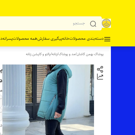
دسته‌بندی محصولات
خانه
پیگیری سفارش
همه محصولات
پسرانه
دخ
پوشاک بهمن کاشان
/
مد و پوشاک
/
زنانه
/
پالتو و کاپشن زنانه
پ
د
مو
دس
رن