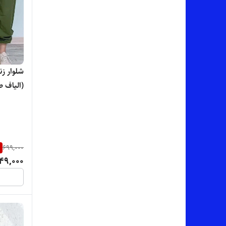
زارا ZARA
سی وی سی CVC
فارالیا - Faralia
شلوار ز
(الیاف 
فیلا - FILA
فینو - fino
کاکتوس CACTUS
%
699,000
کامفی comfy
49,000
لوکس کالکشن LUX COLLECTION
لِیدی LEDI