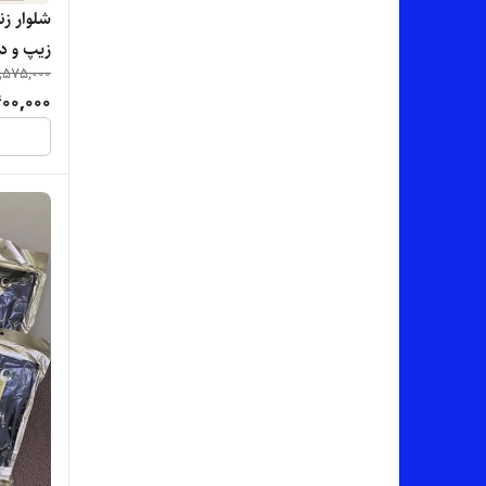
شلوار زن
زیپ و دک
,575,000
سبک را
00,000