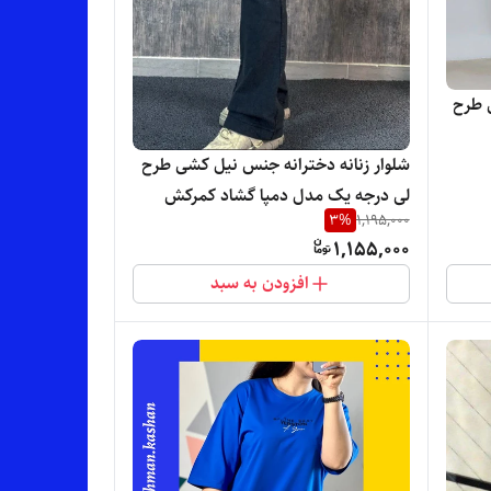
 طرح
شلوار زنانه دخترانه جنس نیل کشی طرح
لی درجه یک مدل دمپا گشاد کمرکش
3
%
1,195,000
قواره بزرگ با تنخور بسیار شیک
1,155,000
افزودن به سبد