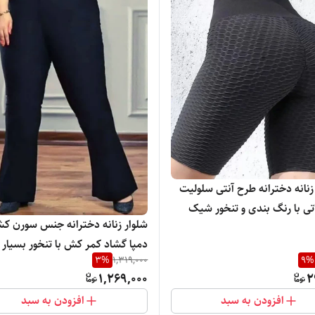
نانه دخترانه طرح آنتی سلولیت
اتی با رنگ بندی و تنخور شیک
شلوار زنانه دخترانه جنس سورن ک
دمپا گشاد کمر کش با تنخور بسیار
3
%
1,319,000
9
%
و راحت
1,269,000
2
افزودن به سبد
افزودن به سبد