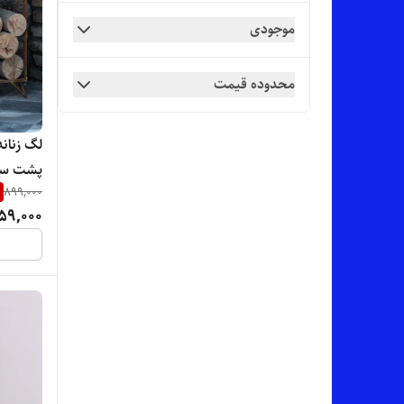
اچ ام تی HMT
موجودی
اِی اِس فیتنس AS FITNESS
محدوده قیمت
ایپک IPAK
برکس - BRAXX
لگ زنانه
پشت ساد
پاکالا _ PAKALA
899,000
بسیار ش
59,000
پاول - POWELL
پریسان - parisan
پنتی - PENTI
پولو - polo
پی تی - P.T