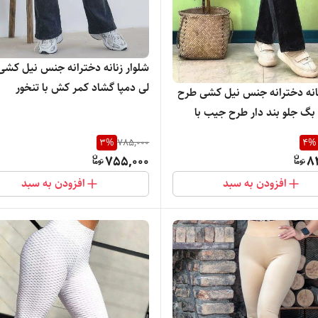
شلوار زنانه دخترانه جنس نیل کشی
لی دمپا گشاد کمر کش با تنخور
نانه دخترانه جنس نیل کشی طرح
سبک،خنک و راحت
بگ جلو بند دار طرح جیب با
سیار شیک
3
%
785,000
4
%
755,000
8
افزودن به سبد
افزودن به سبد