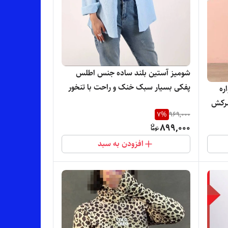
شومیز آستین بلند ساده جنس اطلس
پفکی بسیار سبک خنک و راحت با تنخور
ره
شیک و دوست داشتنی
مرکش
7
%
969,000
899,000
افزودن به سبد