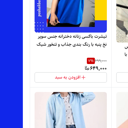
تیشرت باکسی زنانه دخترانه جنس سوپر
نخ پنبه با رنگ بندی جذاب و تنخور شیک
س
و راحت
ا
7
%
699,000
یک
649,000
افزودن به سبد