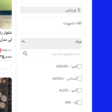
ورزشی
کلاه اسپورت
شلوار ز
لی مدل 
برند
تنخور ب
875,000
35,000
آدورا - ADORA
آدیداس - adidas
آلدو - ALDO
آوا - AVA