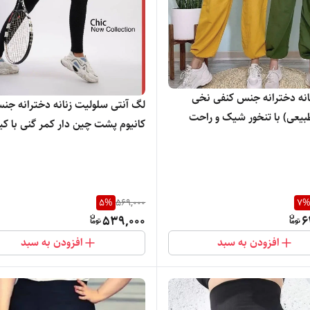
نانه دخترانه جنس کنفی نخی
لگ آنتی سلولیت زنانه دخترانه جن
طبیعی) با تنخور شیک و راحت
کانیوم پشت چین دار کمر گنی با ک
رنگ بندی و تنخور بسیار شیک
5
%
569,000
7
539,000
6
افزودن به سبد
افزودن به سبد