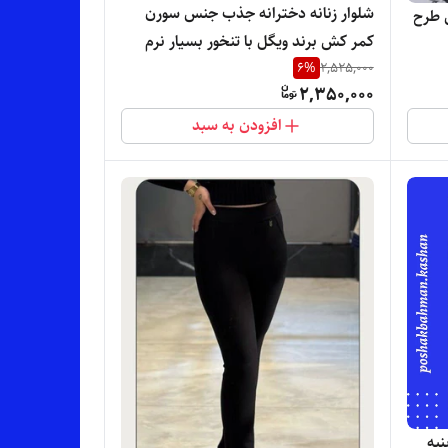
شلوار زنانه دخترانه جذب جنس سورن
 طرح
کمر کش برند ویگل با تنخور بسیار نرم
6
%
2,525,000
راحت و شیک
2,350,000
افزودن به سبد
نبه