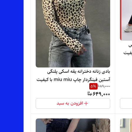
س
یفیت
بادی زنانه دخترانه یقه اسکی پلنگی
آستین فینگردار چاپ miu miu با کیفیت
5
%
689,000
با تنخور بسیار شیک
649,000
افزودن به سبد