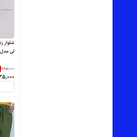
پیلار Pilar
تمپو tempo
شلوار ز
جی وی جی GVG
لی مدل ل
جی وی سی GVC
بسیار 
765,000
چنل _ chanel
35,000
چیک کالکشن chic collection
حسکی Heski
دانهیل - danhill
ریچی RICCI