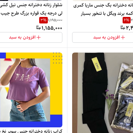
شلوار زنانه دخترانه جنس نیل کشی
انه دخترانه بگ جنس ماریا کمری
لی درجه یک قواره بزرگ طرح جیب
مه برند ویگل با تنخور بسیار
3
%
1,195,000
6
%
2
کمرکش با تنخور شیک و راحت
حت و شیک
1,155,000
2,4
افزودن به سبد
افزودن به سبد
کراپ زنانه دخترانه جنس سوپر نخ پ