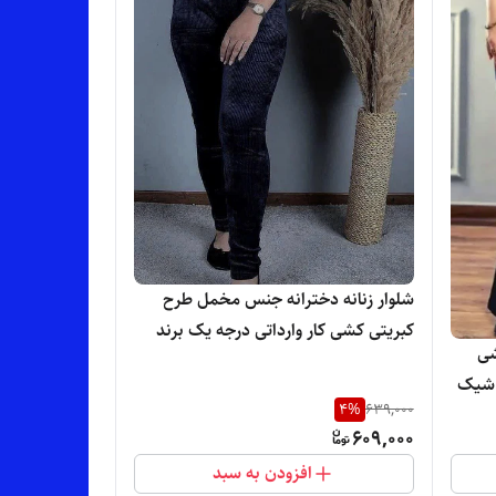
شلوار زنانه دخترانه جنس مخمل طرح
کبریتی کشی کار وارداتی درجه یک برند
شی
نانو NANO اصلی با کیفیت مناسب پاییز
 شیک
و زمستون
4
%
639,000
609,000
افزودن به سبد