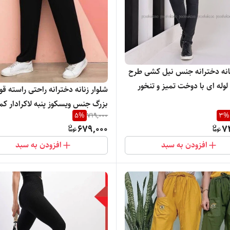
نانه دخترانه جنس نیل کشی طرح
وله ای با دوخت تمیز و تنخور
شلوار زنانه دخترانه راحتی راسته قوا
شیک
بزرگ جنس ویسکوز پنبه لاکرادار ک
5
%
719,000
3
%
بسیار نرم لطیف و راحت
679,000
7
افزودن به سبد
افزودن به سبد