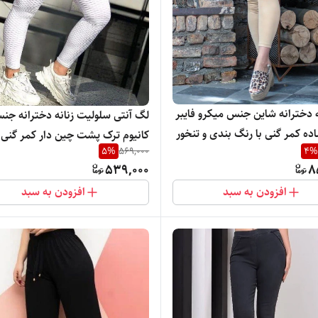
 دخترانه شاین جنس میکرو فایبر
لگ آنتی سلولیت زنانه دخترانه جن
ه کمر گنی با رنگ بندی و تنخور
کانیوم ترک پشت چین دار کمر گنی ب
5
%
569,000
4
%
یک و جذاب
کیفیت رنگ بندی و تنخور بسیار ش
539,000
8
افزودن به سبد
افزودن به سبد