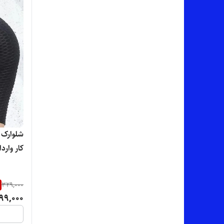
لیندو Lindo
مرسین - MERSIN
میو میو miu miu
نانسی NANC
نانو NANO
نسترن Nastaran
شلوارک ز
کار وارد
نیزوا NIZVA
نیوبالانس - NB
329,000
وال VAL
99,000
ونزو VENZO