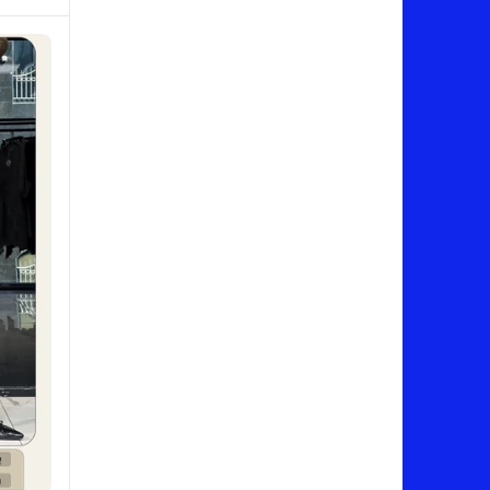
ویگل VIGOL (ارسال رایگان)
ویونا viona