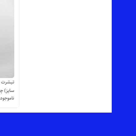
تیشرت لا
سایز) چاپ تض
ناموجود