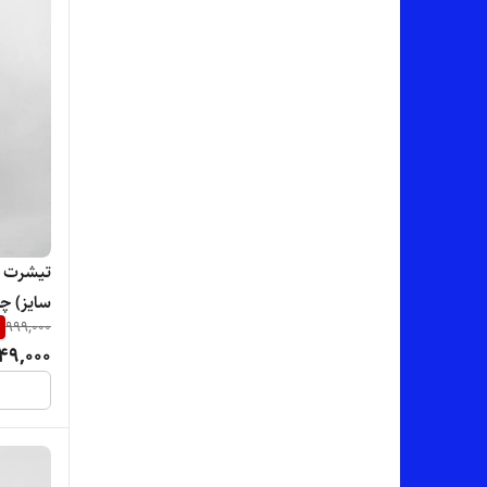
تیشرت لا
سایز) چ
%
999,000
49,000