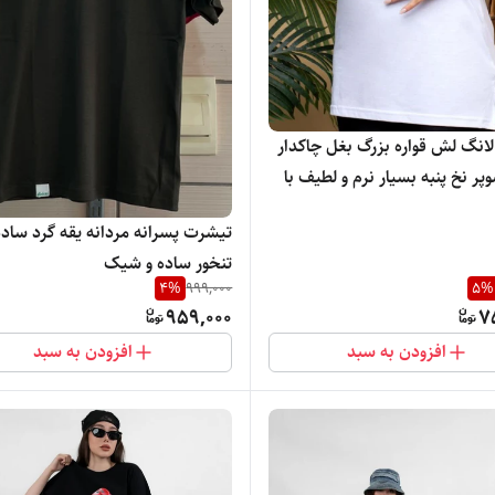
انگ لش قواره بزرگ بغل چاکدار
 نخ پنبه بسیار نرم و لطیف با
اده و شیک
تیشرت پسرانه مردانه یقه گرد ساده 
تنخور ساده و شیک
4
%
999,000
5
%
959,000
7
افزودن به سبد
افزودن به سبد