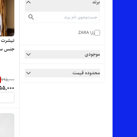
برند
زارا ZARA
تیشرت ل
جنس سوپر
موجودی
تنخور س
محدوده قیمت
795,000
55,000