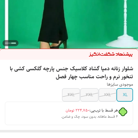
شلوار زنانه دمپا گشاد کلاسیک جنس پارچه گلکسی کشی با
تنخور نرم و راحت مناسب چهار فصل
موجودی سایزها
4XL
3XL
2XL
XL
هر قسط با ترب‌پی:
۲۲۴٬۷۵۰
تومان
۴ قسط ماهانه. بدون سود، چک و ضامن.