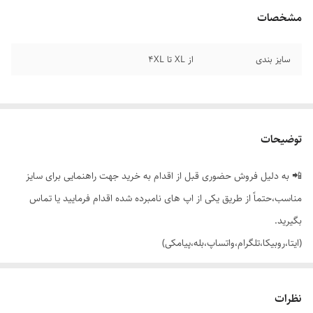
مشخصات
سایز بندی
از XL تا 4XL
توضیحات
📲 به دلیل فروش حضوری قبل از اقدام به خرید جهت راهنمایی برای سایز
مناسب،حتماً از طریق یکی از اپ های نامبرده شده اقدام فرمایید یا تماس
بگیرید.
(ایتا،روبیکا،تلگرام،واتساپ،بله،پیامکی)
🔵 پر فروش ترین مدل شلوارمون در سایت باسلام و فروش حضوری با بالاترین
نظرات
میزان رضایت مشتری،شلوار دمپا گشاد کلاسیک،کمرکش