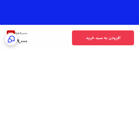
9
%
989,000
افزودن به سبد خرید
899,000
برگشت به بالا