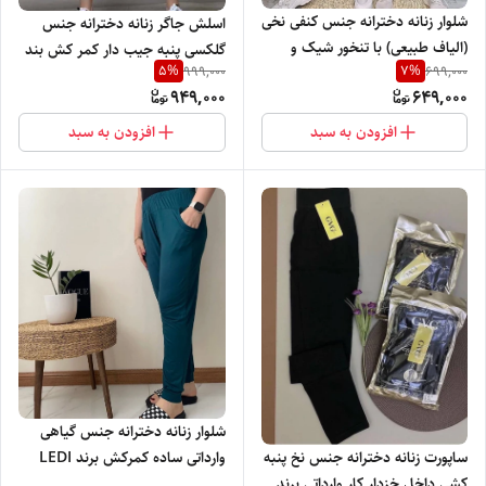
شلوار زنانه دخترانه جنس کنفی نخی
اسلش جاگر زنانه دخترانه جنس
(الیاف طبیعی) با تنخور شیک و
گلکسی پنبه جیب دار کمر کش بند
5
%
7
%
999,000
699,000
راحت
دار با تنخور بسیار شیک نرم و راحت
949,000
649,000
افزودن به سبد
افزودن به سبد
شلوار زنانه دخترانه جنس گیاهی
ساپورت زنانه دخترانه جنس نخ پنبه
وارداتی ساده کمرکش برند LEDI
کشی داخل خزدار کار وارداتی برند
فوق العاده نرم خنک و راحت با