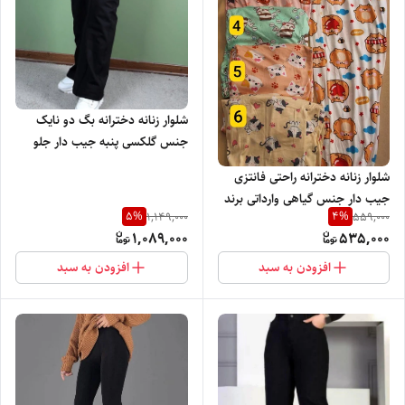
شلوار زنانه دخترانه بگ دو نایک
جنس گلکسی پنبه جیب دار جلو
دوخت کمر بند دار تنخور شیک و
شلوار زنانه دخترانه راحتی فانتزی
دوست داشتنی
جیب دار جنس گیاهی وارداتی برند
5
%
4
%
1,149,000
559,000
LEDI بسیار نرم و لطیف در طرح
1,089,000
535,000
های مختلف
افزودن به سبد
افزودن به سبد