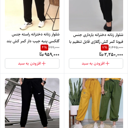
شلوار زنانه دخترانه راسته جنس
شلوار زنانه دخترانه بارداری جنس
گلکسی پنبه جیب دار کمر کش بند
فیونا کمر کش رگلاژی قابل تنظیم با
4
%
7
%
999,000
2,425,000
دار با دو چاپ نایک و دو نایک
تنخور بسیار نرم راحت و شیک
959,000
2,250,000
افزودن به سبد
افزودن به سبد