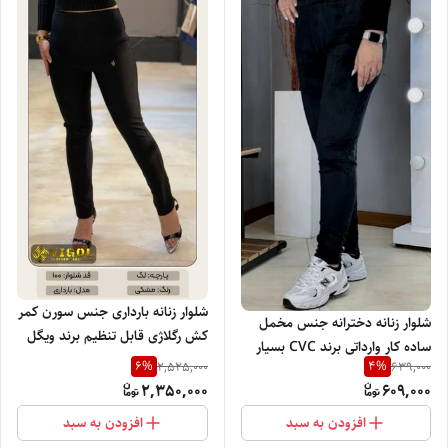
شلوار زنانه بارداری جنس سورن کمر
شلوار زنانه دخترانه جنس مخمل
کش رگلاژی قابل تنظیم برند ویگل
ساده کار وارداتی برند CVC بسیار
با تنخور بسیار نرم راحت و شیک
6
%
4
%
2,525,000
639,000
نرم گرم و راحت
2,350,000
609,000
افزودن به سبد
افزودن به سبد