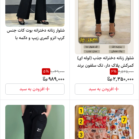
شلوار زنانه دخترانه بوت کات جنس
کرپ انزو کمری زیپ و دکمه با
تنخور بسیار شیک
شلوار زنانه دخترانه جذب (لوله ای)
کمرکش پلاک دار، تک سلفون برند
5
%
6
%
1,049,000
2,525,000
ویگل با تنخور فوق العاده شیک
989,000
2,350,000
افزودن به سبد
افزودن به سبد