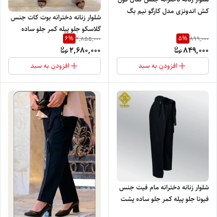
کش اندونزی مدل کارگو نیم بگ
شلوار زنانه دخترانه بوت کات جنس
کمر پشت کش با تنخور شیک و
گلاسکو جلو پیله کمر جلو ساده
دوست داشتنی
6
%
5
%
2,855,000
899,000
پشت کش برند ویگل با تنخور بسیار
2,680,000
849,000
نرم راحت و شیک
افزودن به سبد
افزودن به سبد
شلوار زنانه دخترانه مام فیت جنس
فیونا جلو پیله کمر جلو ساده پشت
کش پلاک دار با تنخور فوق العاده