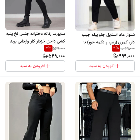
ساپورت زنانه دخترانه جنس نخ پنبه
شلوار مام استایل جلو پیله جیب
کشی داخل خزدار کار وارداتی برند
دار، کمری (زیپ و دکمه خور) با
3
%
4
%
NANO بسیار گرم نرم و راحت
569,000
1,049,000
تنخور فوق العاده شیک
549,000
999,000
افزودن به سبد
افزودن به سبد