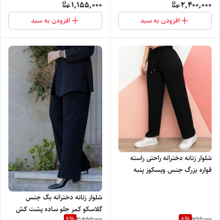
1,155,000
2,400,000
افزودن به سبد
افزودن به سبد
شلوار زنانه دخترانه راحتی راسته
قواره بزرگ جنس ویسکوز پنبه
لاکرادار کمرکش بسیار نرم لطیف و
راحت
شلوار زنانه دخترانه بگ جنس
گلاسکو کمر جلو ساده پشت کش
6
%
5
%
2,855,000
799,000