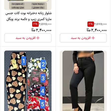
ویگل با تنخور بسیار شیک
شلوار زنانه دخترانه بوت کات جنس
ماریا کمری زیپ و دکمه برند ویگل
6
%
6
%
2,575,000
2,575,000
با تنخور بسیار شیک
2,400,000
2,400,000
افزودن به سبد
افزودن به سبد