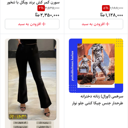
سورن کمر کش برند ویگل با تنخور
6
%
5
%
2,525,000
1,188,000
بسیار نرم راحت و شیک
2,350,000
1,128,000
افزودن به سبد
افزودن به سبد
سرهمی (اورال) زنانه دخترانه
طرحدار جنس چیکا کشی جلو نوار
دوزی آستین کوتاه پشت چین دار +
هدبند با تنخور بسیار شیک