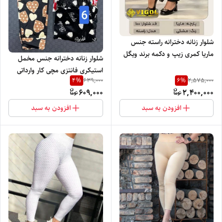
شلوار زنانه دخترانه راسته جنس
ماریا کمری زیپ و دکمه برند ویگل
شلوار زنانه دخترانه جنس مخمل
با تنخور بسیار سبک راحت و شیک
استیکری فانتزی مچی کار وارداتی
4
%
6
%
639,000
2,575,000
برند GVC بسیار نرم گرم و راحت
609,000
2,400,000
افزودن به سبد
افزودن به سبد