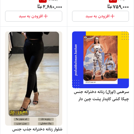
پلاک دار برند ویگل با تنخور فوق
2,680,000
759,000
العاده شیک
افزودن به سبد
افزودن به سبد
سرهمی (اورال) زنانه دخترانه جنس
چیکا کشی کاپدار پشت چین دار
کش alo + هدبند با تنخور بسیار
شیک
شلوار زنانه دخترانه جذب جنس