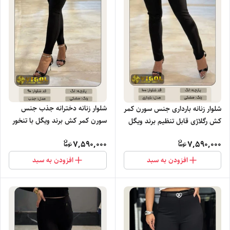
شلوار زنانه دخترانه جذب جنس
شلوار زنانه بارداری جنس سورن کمر
سورن کمر کش برند ویگل با تنخور
کش رگلاژی قابل تنظیم برند ویگل
بسیار نرم راحت و شیک خرید عمده
با تنخور بسیار نرم راحت و شیک
7,590,000
7,590,000
خرید عمده
افزودن به سبد
افزودن به سبد