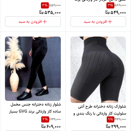
4
%
3
%
559,000
569,000
GVG و GVC بسیار گرم نرم و
کشسانی عالی
535,000
549,000
راحت
افزودن به سبد
افزودن به سبد
شلوار زنانه دخترانه جنس مخمل
شلوارک زنانه دخترانه طرح آنتی
ساده کار وارداتی برند GVG بسیار
سلولیت کار وارداتی با رنگ بندی و
نرم گرم و راحت
4
%
9
%
639,000
329,000
تنخور شیک
609,000
299,000