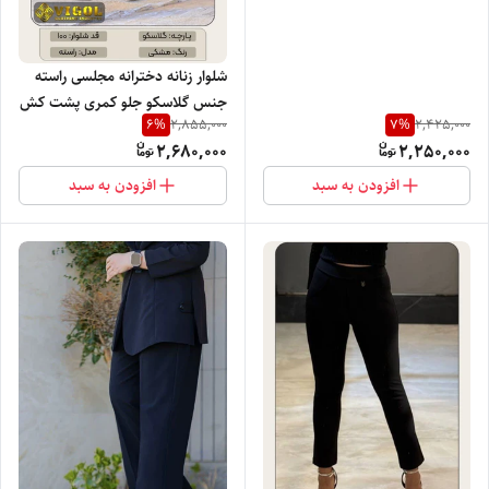
خنک راحت و شیک
شلوار زنانه دخترانه مجلسی راسته
جنس گلاسکو جلو کمری پشت کش
6
%
7
%
2,855,000
2,425,000
پلاک دار برند ویگل با تنخور فوق
2,680,000
2,250,000
العاده راحت و شیک
افزودن به سبد
افزودن به سبد