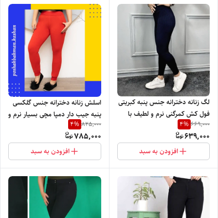
لگ زنانه دخترانه جنس پنبه کبریتی
اسلش زنانه دخترانه جنس گلکسی
فول کش کمرگنی نرم و لطیف با
پنبه جیب دار دمپا مچی بسیار نرم و
4
%
4
%
825,000
669,000
کشسانی و انعطاف پذیری خوب
لطیف با رنگ بندی و تنخور بسیار
785,000
639,000
شیک
افزودن به سبد
افزودن به سبد