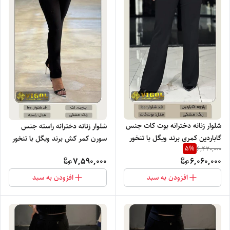
شلوار زنانه دخترانه بوت کات جنس
شلوار زنانه دخترانه راسته جنس
گاباردین کمری برند ویگل با تنخور
سورن کمر کش برند ویگل با تنخور
5
%
6,420,000
فوق العاده شیک خرید عمده
بسیار نرم راحت و شیک خرید عمده
7,590,000
6,060,000
افزودن به سبد
افزودن به سبد