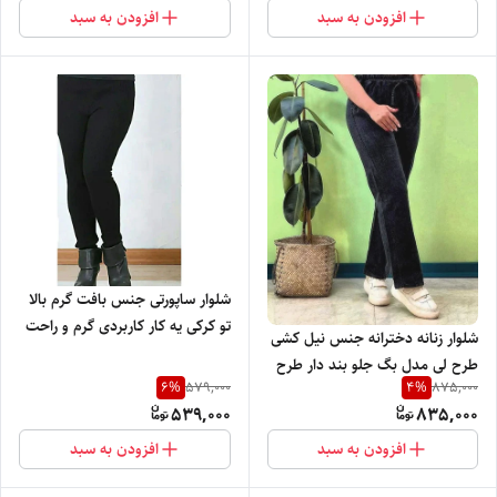
افزودن به سبد
افزودن به سبد
شلوار ساپورتی جنس بافت گرم بالا
تو کرکی یه کار کاربردی گرم و راحت
شلوار زنانه دخترانه جنس نیل کشی
مناسب فصل سرما
طرح لی مدل بگ جلو بند دار طرح
6
%
4
%
579,000
875,000
جیب با تنخور بسیار شیک
539,000
835,000
افزودن به سبد
افزودن به سبد