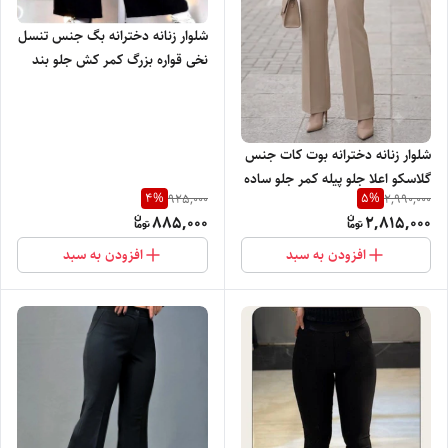
شلوار زنانه دخترانه بگ جنس تنسل
نخی قواره بزرگ کمر کش جلو بند
دار با تنخور بسیار خنک و راحت
شلوار زنانه دخترانه بوت کات جنس
گلاسکو اعلا جلو پیله کمر جلو ساده
4
%
5
%
925,000
2,990,000
پشت کش برند ویگل با تنخور بسیار
885,000
2,815,000
نرم راحت و شیک
افزودن به سبد
افزودن به سبد