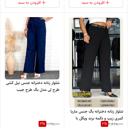
افزودن به سبد
افزودن به سبد
شلوار زنانه دخترانه جنس نیل کشی
طرح لی مدل بگ طرح جیب
کمرکش با تنخور بسیار شیک و
راحت
شلوار زنانه دخترانه بگ جنس ماریا
کمری زیپ و دکمه برند ویگل با
3
%
6
%
1,195,000
2,575,000
تنخور بسیار سبک راحت و شیک