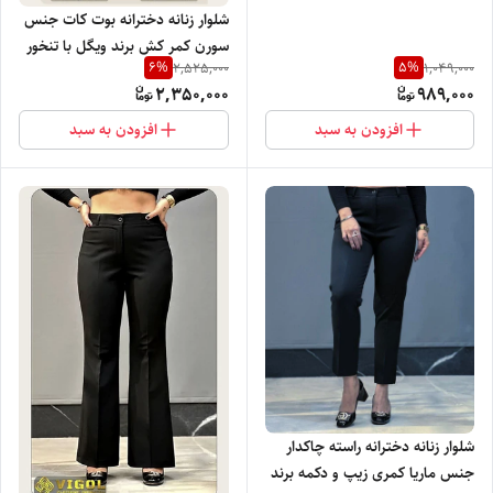
شلوار زنانه دخترانه بوت کات جنس
سورن کمر کش برند ویگل با تنخور
6
%
5
%
2,525,000
1,049,000
بسیار راحت و شیک
2,350,000
989,000
افزودن به سبد
افزودن به سبد
شلوار زنانه دخترانه راسته چاکدار
جنس ماریا کمری زیپ و دکمه برند