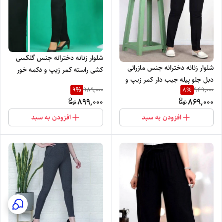
شلوار زنانه دخترانه جنس گلکسی
شلوار زنانه دخترانه جنس مازراتی
کشی راسته کمر زیپ و دکمه خور
دبل جلو پیله جیب دار کمر زیپ و
طرح جیب بسیار نرم و راحت
9
%
8
%
989,000
949,000
دکمه داخل کار گان کشی شده با
899,000
869,000
تنخور بسیار شیک
افزودن به سبد
افزودن به سبد