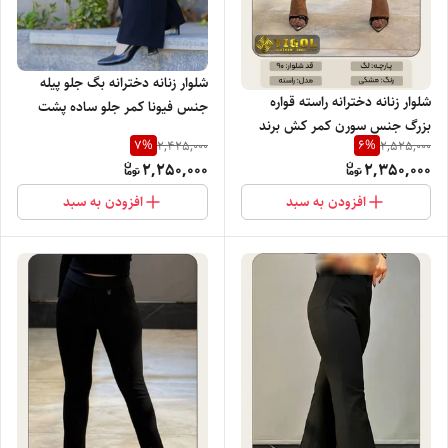
شلوار زنانه دخترانه بگ جلو پیله
شلوار زنانه دخترانه راسته قواره
جنس فیونا کمر جلو ساده پشت
بزرگ جنس سورن کمر کش برند
کش پلاک دار برند ویگل با تنخور
7
%
6
%
2,425,000
2,525,000
ویگل با تنخور بسیار نرم راحت و
بسیار سبک،خنک و راحت
2,250,000
2,350,000
شیک
افزودن به سبد
افزودن به سبد