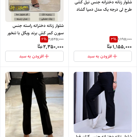
شلوار زنانه دخترانه جنس نیل کشی
طرح لی درجه یک مدل دمپا گشاد
کمرکش قواره بزرگ با تنخور بسیار
شیک
شلوار زنانه دخترانه راسته جنس
سورن کمر کش برند ویگل با تنخور
6
%
3
%
2,525,000
1,195,000
بسیار نرم راحت و شیک
2,350,000
1,155,000
افزودن به سبد
افزودن به سبد
شلوار زنانه دخترانه جنس کتان فول