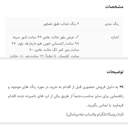
مشخصات
رنگ بندی
6 رنگ جذاب طبق تصاویر
اندازه
📏 عرض بلوز حالت عادی 49 سانت (دور سینه
98 سانت_کشسانی خوبی هم داره)_قد بلوز: 67
سانت_دور کمر لگ حالت عادی: 70
سانت_کشسانی تا نهایتاً 120 سانت،دور ران حالت
عادی 56 سانت_کشسانی تا نهایتاً 82 سانت قد
لگ: 90 سانته
توضیحات
📲 به دلیل فروش حضوری قبل از اقدام به خرید در مورد رنگ های موجود و
راهنمایی برای سایز مناسب،حتماً از طریق یکی از اپ های نامبرده شده اقدام
فرمایید یا تماس بگیرید.
(ایتا،روبیکا،تلگرام،واتساپ،بله،پیامکی)