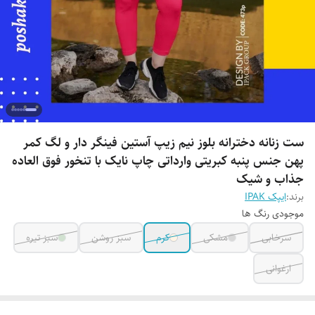
ست زنانه دخترانه بلوز نیم زیپ آستین فینگر دار و لگ کمر
پهن جنس پنبه کبریتی وارداتی چاپ نایک با تنخور فوق العاده
جذاب و شیک
برند:
ایپک IPAK
موجودی رنگ ها
سرخابی
مشکی
کرم
سبز روشن
سبز تیره
ارغوانی