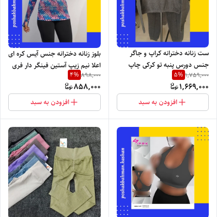
ست زنانه دخترانه کراپ و جاگر
بلوز زنانه دخترانه جنس آیس کره ای
جنس دورس پنبه تو کرکی چاپ
اعلا نیم زیپ آستین فینگر دار فری
4
%
5
%
898,000
1,759,000
نایک با تنخور بسیار شیک کاربردی
سایز چاپ نایک با تنخور جذاب و
858,000
1,669,000
و مناسب فصل
شیک
افزودن به سبد
افزودن به سبد