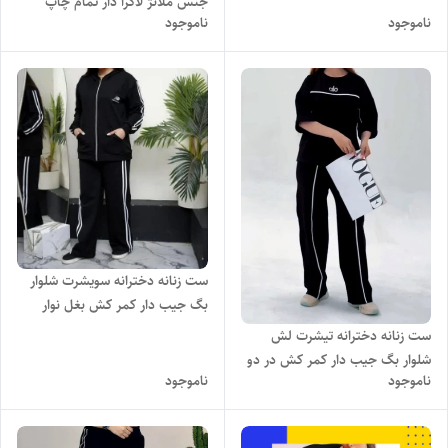
جنس ملانژ لاکرا دار تمام چاپ
ناموجود
ناموجود
فانتزی با تنخور بسیار شیک راحت و
دوست داشتنی
ست زنانه دخترانه سویشرت شلوار
بگ جیب دار کمر کش بغل نوار
چاپ NB با تنخور بسیار شیک
ست زنانه دخترانه تیشرت لش
شلوار بگ جیب دار کمر کش در دو
ناموجود
ناموجود
مدل بغل نواری و جلو مغزی دوزی
چاپ alo با تنخور بسیار شیک و
راحت