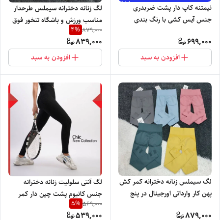
نیمتنه کاپ دار پشت ضربدری
لگ زنانه دخترانه سیملس طرحدار
جنس آیس کشی با رنگ بندی
مناسب ورزش و باشگاه تنخور فوق
4
%
879,000
جذاب و تنخور بسیار شیک
العاده شیک و جذاب
839,000
699,000
افزودن به سبد
افزودن به سبد
لگ سیملس زنانه دخترانه کمر کش
لگ آنتی سلولیت زنانه دخترانه
پهن کار وارداتی اورجینال در پنج
جنس کانیوم پشت چین دار کمر
5
%
569,000
رنگ با تنخور بسیار شیک و راحت
گنی با کیفیت رنگ بندی و تنخور
539,000
879,000
بسیار شیک