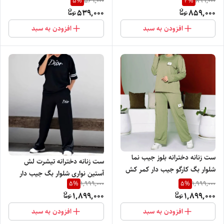
5
%
4
%
569,000
899,000
رنگ بندی و تنخور بسیار شیک و
کمر گنی با کیفیت رنگ بندی و
539,000
859,000
جذاب
تنخور بسیار شیک
افزودن به سبد
افزودن به سبد
ست زنانه دخترانه بلوز جیب نما
ست زنانه دخترانه تیشرت لش
شلوار بگ کارگو جیب دار کمر کش
آستین نواری شلوار بگ جیب دار
چاپ ZARA با رنگ بندی و تنخور با
5
%
5
%
1,999,000
1,999,000
کمر کش چاپ Dior با رنگ بندی و
تنخور دلبرش
1,899,000
1,899,000
تنخور بسیار شیک
افزودن به سبد
افزودن به سبد