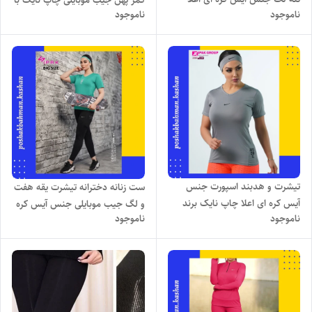
کمر پهن جیب موبایلی چاپ نایک با
ناموجود
ناموجود
چاپ نایک بسیار نرم و لطیف با
تنخور بسیار شیک نرم و منعطف
کشسانی و تنخور عالی
تیشرت و هدبند اسپورت جنس
ست زنانه دخترانه تیشرت یقه هفت
آیس کره ای اعلا چاپ نایک برند
و لگ جیب موبایلی جنس آیس کره
ناموجود
ناموجود
IPAK با رنگ بندی و تنخور بسیار
ای اعلا چاپ نایک بسیار نرم و
شیک
لطیف