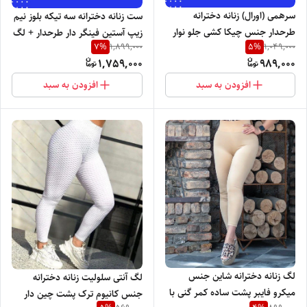
سرهمی (اورال) زنانه دخترانه
ست زنانه دخترانه سه تیکه بلوز نیم
طرحدار جنس چیکا کشی جلو نوار
زیپ آستین فینگر دار طرحدار + لگ
7
%
5
%
1,899,000
1,049,000
دوزی آستین کوتاه پشت چین دار +
بوت کات کمر پهن + هدبند جنس
1,759,000
989,000
هدبند با تنخور بسیار شیک
آیس خارجی گرم بالا با تنخور بسیار
شیک و جذاب
افزودن به سبد
افزودن به سبد
لگ زنانه دخترانه شاین جنس
لگ آنتی سلولیت زنانه دخترانه
میکرو فایبر پشت ساده کمر گنی با
جنس کانیوم ترک پشت چین دار