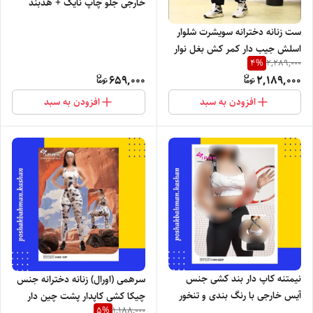
خارجی جلو چاپ نایک + هدبند
برند IPAK با تنخور بسیار شیک و
ست زنانه دخترانه سویشرت شلوار
خاص
اسلش جیب دار کمر کش بغل نوار
4
%
2,289,000
چاپ نایک با تنخور بسیار شیک
659,000
2,189,000
افزودن به سبد
افزودن به سبد
نیمتنه کاپ دار بند کشی جنس
سرهمی (اورال) زنانه دخترانه جنس
آیس خارجی با رنگ بندی و تنخور
چیکا کشی کاپدار پشت چین دار
5
%
1,188,000
بسیار شیک