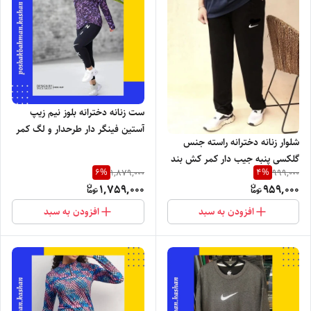
ست زنانه دخترانه بلوز نیم زیپ
آستین فینگر دار طرحدار و لگ کمر
شلوار زنانه دخترانه راسته جنس
پهن چاپ نایک جنس آیس کره ای
گلکسی پنبه جیب دار کمر کش بند
اعلا با تنخور شیک و جذاب
6
%
4
%
1,879,000
999,000
دار با دو چاپ نایک و دو نایک
1,759,000
959,000
افزودن به سبد
افزودن به سبد