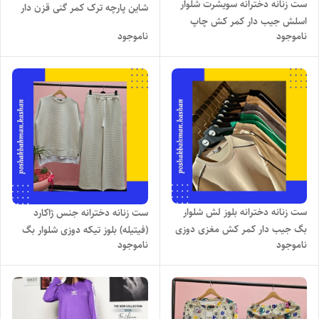
ست زنانه دخترانه سویشرت شلوار
شاین پارچه ترک کمر گنی قزن دار
اسلش جیب دار کمر کش چاپ
chic collection برند RT
ناموجود
ناموجود
balenciaga با تنخور بسیار شیک
ست زنانه دخترانه بلوز لش شلوار
ست زنانه دخترانه جنس ژاکارد
بگ جیب دار کمر کش مغزی دوزی
(فیتیله) بلوز تیکه دوزی شلوار بگ
ناموجود
ناموجود
با تنخور ساده و شیک
جیب دار کمر کش با تنخور بسیار
شیک و جذاب ارسال رایگان