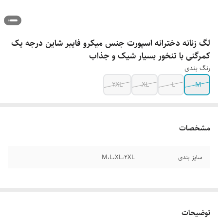
لگ زنانه دخترانه اسپورت جنس میکرو فایبر شاین درجه یک
کمرگنی با تنخور بسیار شیک و جذاب
رنگ بندی
2XL
XL
L
M
مشخصات
سایز بندی
M،L،XL،2XL
توضیحات