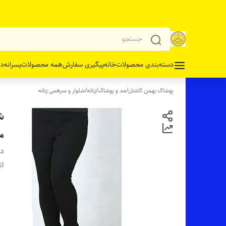
دسته‌بندی محصولات
خانه
پیگیری سفارش
همه محصولات
پسرانه
دخ
پوشاک بهمن کاشان
/
مد و پوشاک
/
زنانه
/
شلوار و سرهمی زنانه
شل
م
دس
ان