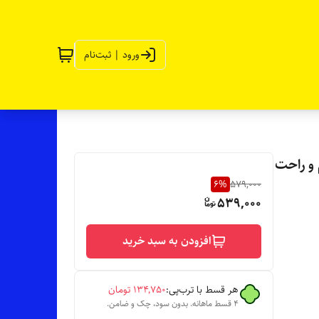
ورود | ثبت‌نام
 و راحت
6
%
579,000
539,000
افزودن به سبد خرید
هر قسط با ترب‌پی:
۱۳۴٬۷۵۰
تومان
۴ قسط ماهانه. بدون سود، چک و ضامن.