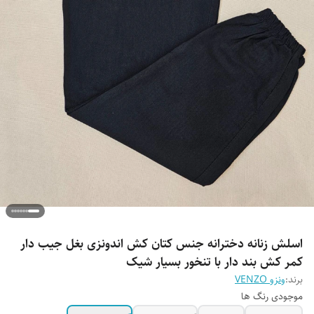
اسلش زنانه دخترانه جنس کتان کش اندونزی بغل جیب دار
کمر کش بند دار با تنخور بسیار شیک
برند:
ونزو VENZO
موجودی رنگ ها