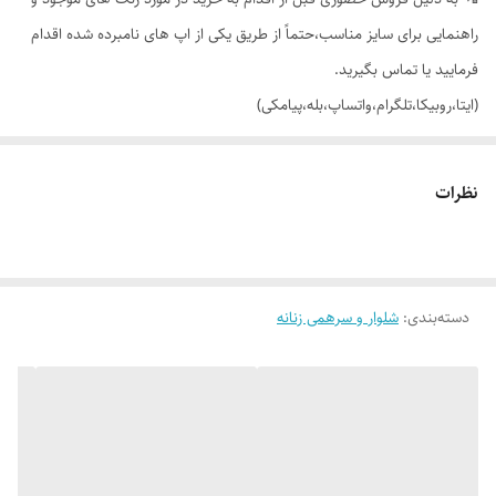
راهنمایی برای سایز مناسب،حتماً از طریق یکی از اپ های نامبرده شده اقدام
فرمایید یا تماس بگیرید.
(ایتا،روبیکا،تلگرام،واتساپ،بله،پیامکی)
🟣 اسلش (جاگر)،بغل جیب دار،کمر کش بند دار با تنخور بسیار شیک
نظرات
👌 جنسش: کتان کش اندونزی،سبک و راحت 😌
دسته‌بندی
:
شلوار و سرهمی زنانه
🎨 رنگ بندیش: 4 رنگ عالی طبق تصاویر (یه مقدار تفاوت رنگ با عکس های
ژورنالی وجود داره_عکس های بیشتر براتون ارسال میشه)
✂️ سایز بندیش: 4 سایزی 48،46،44،42 مناسب سایزهای 38 تا 48 _ سایز
42 برای سایزهای 38_40 هم اندازه میشه.