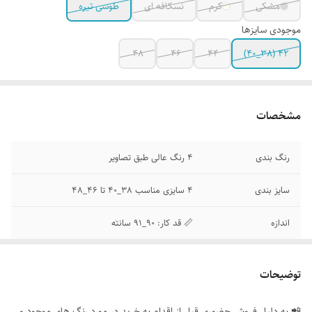
مشکی
کرم
نسکافه ای
طوسی تیره
موجودی سایزها
48
46
44
42 (38_40)
مشخصات
رنگ بندی
4 رنگ عالی طبق تصاویر
سایز بندی
4 سایزی مناسب 38_40 تا 46_48
اندازه
📏 قد کار: 90_91 سانته
توضیحات
📲 به دلیل فروش حضوری قبل از اقدام به خرید در مورد رنگ های موجود و