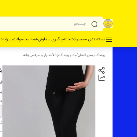
دسته‌بندی محصولات
خانه
پیگیری سفارش
همه محصولات
پسرانه
دخ
پوشاک بهمن کاشان
/
مد و پوشاک
/
زنانه
/
شلوار و سرهمی زنانه
شل
ت
بر
مو
دس
سا