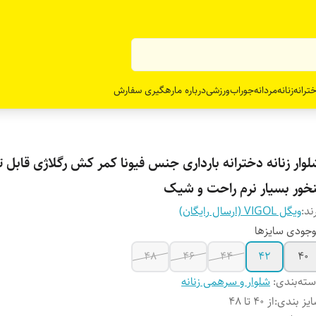
ترانه
زنانه
مردانه
جوراب
ورزشی
درباره ما
رهگیری سفارش
وار زنانه دخترانه بارداری جنس فیونا کمر کش رگلاژی قابل ت
نخور بسیار نرم راحت و شیک
ند:
ویگل VIGOL (ارسال رایگان)
جودی سایزها
48
46
44
42
40
ته‌بندی
:
شلوار و سرهمی زنانه
یز بندی
:
از 40 تا 48