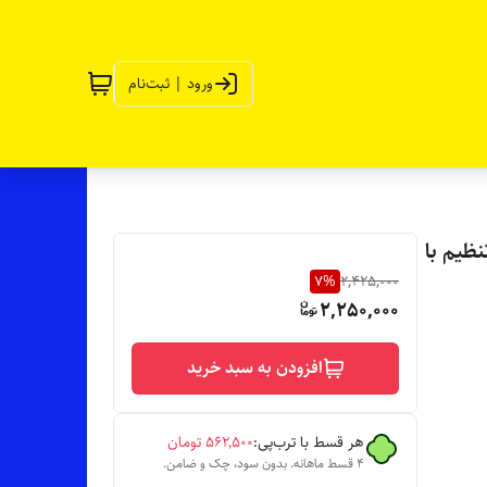
ورود | ثبت‌نام
نظیم با
7
%
2,425,000
2,250,000
افزودن به سبد خرید
هر قسط با ترب‌پی:
۵۶۲٬۵۰۰
تومان
۴ قسط ماهانه. بدون سود، چک و ضامن.