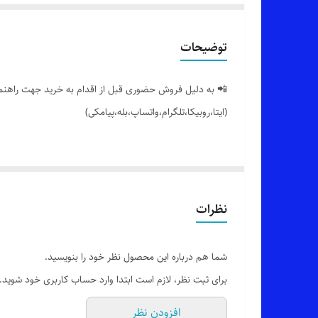
توضیحات
📲 به دلیل فروش حضوری قبل از اقدام به خرید جهت راهنمایی
(ایتا،روبیکا،تلگرام،واتساپ،بله،پیامکی)
🟣 شلوار زنانه بارداری راسته کمرکش رگلاژی (قابل تنظیم) 
👌 جنسش: پارچه ی جدید فیونا (کاملاً نخ) با ریزش عالی،م
نظرات
💯 ضمانت: بدون پرز شدن،آبرفت،رنگ رفت و زانو انداختن
شما هم درباره این محصول نظر خود را بنویسید.
برای ثبت نظر، لازم است ابتدا وارد حساب کاربری خود شوید.
🎨 رنگ بندیش: تک رنگ مشکی طبق تصاویره (عکس های ژور
افزودن نظر