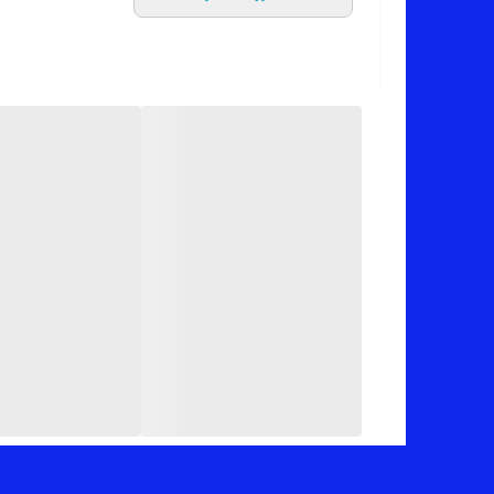
✂️ سایزبندیش: از 40 تا 48
📏 قد کار: 100 سانته_اندازه های دقیق سایز مد نظرتون موقع ثبت سفارش براتون ارسال میشه
✅ ارسال فوری به سراسر کشور