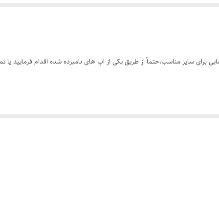
 برای سایز مناسب،حتماً از طریق یکی از اپ های نامبرده شده اقدام فرمایید یا تم
 با تنخور بسیار سبک و راحت 😌
قاومت بسیار بالا،بدون حساسیت،دوخت بسیار تمیز_جنس قسمت شکم: پنبه لاکرا (با 
نالی صرفاً جهت دیدن تنخور کار هست_عکس های بیشتر براتون ارسال میشه)