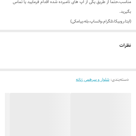
مناسب،حتماً از طریق یکی از اپ های نامبرده شده اقدام فرمایید یا تماس
بگیرید.
(ایتا،روبیکا،تلگرام،واتساپ،بله،پیامکی)
🟣 شلوار زنانه بارداری راسته کمرکش رگلاژی (قابل تنظیم) 👏 با تنخور بسیار
نظرات
سبک و راحت 😌
👌 جنسش: پارچه ی جدید فیونا (کاملاً نخ) با ریزش عالی،مقاومت بسیار
دسته‌بندی
:
شلوار و سرهمی زنانه
بالا،بدون حساسیت،دوخت بسیار تمیز_جنس قسمت شکم: پنبه لاکرا (با
کشسانی عالی و بسیار نرم و لطیف)
💯 ضمانت: بدون پرز شدن،آبرفت،رنگ رفت و زانو انداختن
🎨 رنگ بندیش: تک رنگ مشکی طبق تصاویره (عکس های ژورنالی صرفاً جهت