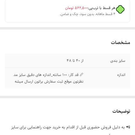
هر قسط با ترب‌پی:
۵۶۲٬۵۰۰
تومان
۴ قسط ماهانه. بدون سود، چک و ضامن.
مشخصات
سایز بندی
از 40 تا 48
اندازه
📏 قد کار: 100 سانته_اندازه های دقیق سایز مد
نظرتون موقع ثبت سفارش براتون ارسال میشه
توضیحات
📲 به دلیل فروش حضوری قبل از اقدام به خرید جهت راهنمایی برای سایز