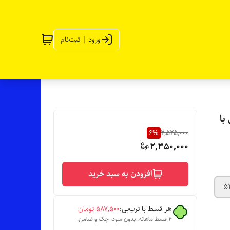
ورود | ثبت‌نام
با
6
%
2,525,000
2,350,000
افزودن به سبد خرید
5
هر قسط با ترب‌پی:
۵۸۷٬۵۰۰
تومان
۴ قسط ماهانه. بدون سود، چک و ضامن.