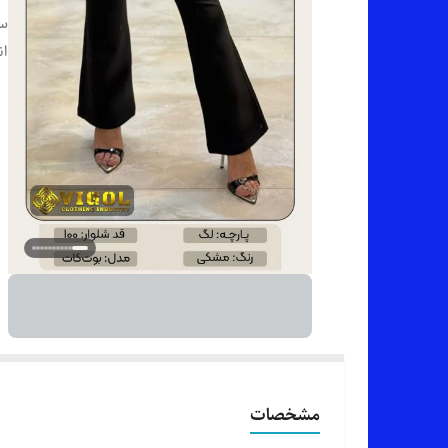
سا
ان
مشخصات