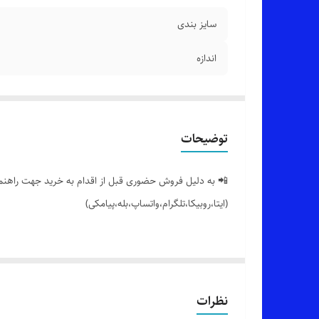
سایز بندی
اندازه
توضیحات
📲 به دلیل فروش حضوری قبل از اقدام به خرید جهت راهنمایی
(ایتا،روبیکا،تلگرام،واتساپ،بله،پیامکی)
🟣 شلوار زنانه دخترانه بوت کات کمر کش پلاک دار،تک سلفو
👌 جنسش: سورن درجه یک با کشسانی بالا،اتو پذیری بسیار ع
نظرات