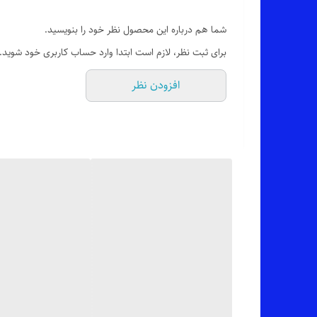
💯 ضمانت: بدون پرز شدن،آبرفت،سوراخ شدن فاق،رنگ رفت،زان
شما هم درباره این محصول نظر خود را بنویسید.
برای ثبت نظر، لازم است ابتدا وارد حساب کاربری خود شوید.
🎨 رنگ بندیش: تک رنگ مشکی طبق تصاویره (عکس های ژور
افزودن نظر
✂️ سایزبندیش: از 38 تا 48
📏 قد کار: 100_104 سانته بسته به سایز_اندازه های دقیق سایز مد نظرتون موقع ثبت سفارش براتون ارسال میشه
✅ ارسال فوری به سراسر کشور