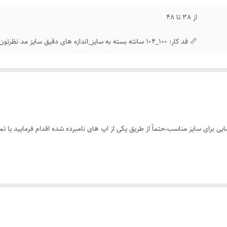
از 38 تا 48
📏 قد کار: 100_104 سانته بسته به سایز_اندازه های دقیق سایز مد نظرتون موقع ثبت سفارش براتون ارسال میشه
 برای سایز مناسب،حتماً از طریق یکی از اپ های نامبرده شده اقدام فرمایید یا تم
ن برند ویگل با تنخور بسیار نرم،راحت و شیک
الی،دوخت پنج نخ و بسیار تمیز