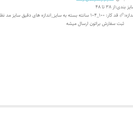
یز بندی
:
از 38 تا 48
دازه
:
📏 قد کار: 100_104 سانته بسته به سایز_اندازه های دقیق سایز مد
ثبت سفارش براتون ارسال میشه