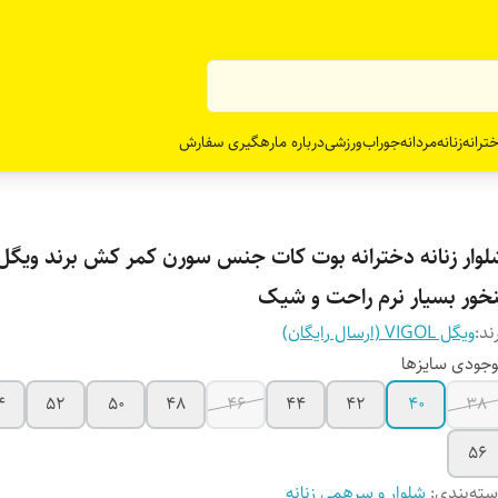
ترانه
زنانه
مردانه
جوراب
ورزشی
درباره ما
رهگیری سفارش
لوار زنانه دخترانه بوت کات جنس سورن کمر کش برند ویگل 
نخور بسیار نرم راحت و شیک
ند:
ویگل VIGOL (ارسال رایگان)
جودی سایزها
4
52
50
48
46
44
42
40
38
56
ته‌بندی
:
شلوار و سرهمی زنانه