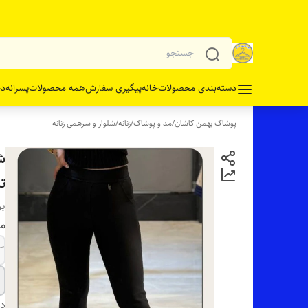
دسته‌بندی محصولات
خانه
پیگیری سفارش
همه محصولات
پسرانه
دخ
پوشاک بهمن کاشان
/
مد و پوشاک
/
زنانه
/
شلوار و سرهمی زنانه
ش
ت
بر
مو
دس