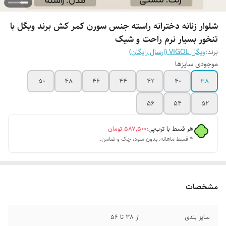
شلوار زنانه دخترانه راسته جنس سورن کمر کش برند ویگل با
تنخور بسیار نرم راحت و شیک
برند:
ویگل VIGOL (ارسال رایگان)
موجودی سایزها
50
48
46
44
42
40
38
56
54
52
هر قسط با ترب‌پی:
۵۸۷٬۵۰۰
تومان
۴ قسط ماهانه. بدون سود، چک و ضامن.
مشخصات
سایز بندی
از 38 تا 56