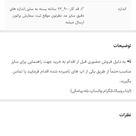
اندازه
📏 قد کار: 90_92 سانته بسته به سایز_اندازه های
دقیق سایز مد نظرتون موقع ثبت سفارش براتون
ارسال میشه
توضیحات
📲 به دلیل فروش حضوری قبل از اقدام به خرید جهت راهنمایی برای سایز
مناسب،حتماً از طریق یکی از اپ های نامبرده شده اقدام فرمایید یا تماس
بگیرید.
(ایتا،روبیکا،تلگرام،واتساپ،بله،پیامکی)
🟣 شلوار زنانه دخترانه راسته کمر کش پلاک دار،تک سلفون برند ویگل با تنخور
نظرات
فوق العاده راحت و شیک