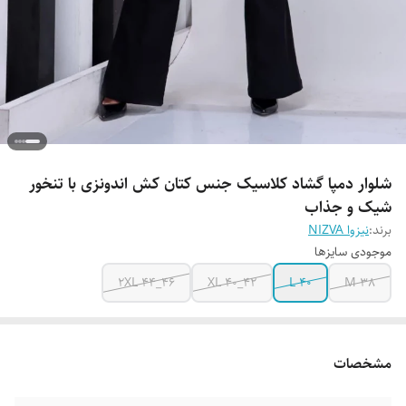
شلوار دمپا گشاد کلاسیک جنس کتان کش اندونزی با تنخور
شیک و جذاب
برند:
نیزوا NIZVA
موجودی سایزها
2XL 44_46
XL 40_42
L 40
M 38
مشخصات