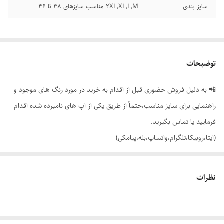
سایز بندی
2XL,XL,L,M مناسب سایزهای 38 تا 46
توضیحات
📲 به دلیل فروش حضوری قبل از اقدام به خرید در مورد رنگ های موجود و
راهنمایی برای سایز مناسب،حتماً از طریق یکی از اپ های نامبرده شده اقدام
فرمایید یا تماس بگیرید.
(ایتا،روبیکا،تلگرام،واتساپ،بله،پیامکی)
🟣 شلوار دمپا گشاد کلاسیک جیب دار،کمر (پشت کش) زیپ و دکمه خور با
نظرات
تخفیف بسیار شیک
👌 جنسش کتان کش اندونزی خوش ایست