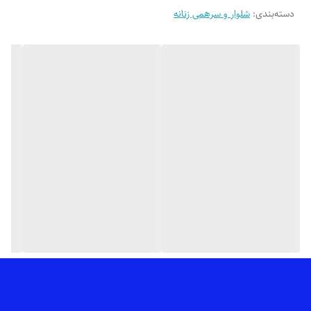
دسته‌بندی
:
شلوار و سرهمی زنانه
🎨 رنگ بندیش: تک رنگ مشکیه (در صورت درخواست عکس های بیشتر
براتون ارسال میشه)
✂️ سایزبندیش: 2XL,XL,L,M مناسب سایزهای 38 تا 46
📏 اندازه های شلوار موقع ثبت سفارش براتون ارسال میشه