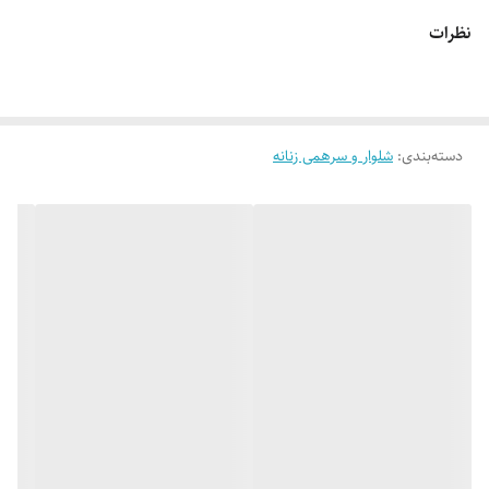
✅ کار پرطرفدارمون اسلش جیب دار،کمر کش بند دار،دو مدل: جلو ساده و
نظرات
جلو خط دوخت،چاپ نایک
👌 جنسش: گلکسی پنبه با تنخور بسیار شیک و راحت
دسته‌بندی
:
شلوار و سرهمی زنانه
🎨 رنگ بندیش: تک رنگ مشکیه (یه ذره تفاوت رنگ با عکس وجود
داره_عکس های بیشتر براتون ارسال میشه)
✂️ سایزبندیش: فری سایزه مناسب 38_40 تا 46_48
📏 قد کار: 98 سانته
✅ ارسال فوری به سراسر کشور