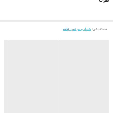
نظرات
👌 جنسش مخمل فوق العاده نرم و لطیفه 😌
🎨 رنگ بندیش: تک رنگ مشکیه (یه مقدار تفاوت رنگ وجود داره_عکس های
دسته‌بندی
:
بیشتر براتون ارسال میشه)
شلوار و سرهمی زنانه
✂️ فری سایزه مناسب 38 تا 48
📏 قد کار 95 سانته