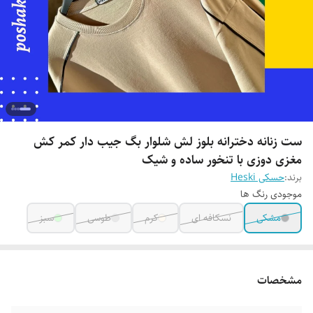
ست زنانه دخترانه بلوز لش شلوار بگ جیب دار کمر کش
مغزی دوزی با تنخور ساده و شیک
برند:
حسکی Heski
موجودی رنگ ها
مشکی
نسکافه ای
کرم
طوسی
سبز
مشخصات