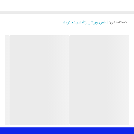
👌 جنسش: دورس دو نخ پنبه تیپ لاکرا فوق العاده نرم و لطیف 😌
دسته‌بندی
:
لباس ورزشی زنانه و دخترانه
🎨 رنگ بندیش: 5 رنگ خوشگل داره طبق تصویر (یه ذره تفاوت رنگ وجود
داره_عکس های بیشتر براتون ارسال میشه)
✂️ فری سایزه: مناسب 40 (لش) تا 52
📏 دور کمر شلوار حالت عادی و بدون کشسانی 64 سانت،کشسانی تا نهایتاً
154 سانت،دور ران حالت عادی 64 سانت،کشسانی تا نهایتاً 94 سانت،فاق بلند
35 سانت،قد کار 101 سانته
📏 عرض بلوز حالت عادی 58 سانت (دور سینه 116 سانت)،کشسانی خوبی هم
داره،قد آستین 57 سانت،قد بلوز 68 سانته