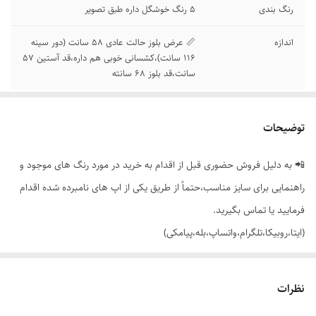
رنگ بندی
5 رنگ خوشگل داره طبق تصویر
اندازه
📏 عرض بلوز حالت عادی 58 سانت (دور سینه
116 سانت)،کشسانی خوبی هم داره،قد آستین 57
سانت،قد بلوز 68 سانته
توضیحات
📲 به دلیل فروش حضوری قبل از اقدام به خرید در مورد رنگ های موجود و
راهنمایی برای سایز مناسب،حتماً از طریق یکی از اپ های نامبرده شده اقدام
فرمایید یا تماس بگیرید.
(ایتا،روبیکا،تلگرام،واتساپ،بله،پیامکی)
🔵 ست اسپورت بلوز لش شلوار بگ جیب دار کمر کش مغزی دوزی با تنخور
نظرات
ساده و شیک