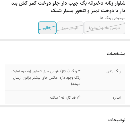
شلوار زنانه دخترانه بگ جیب دار جلو دوخت کمر کش بند
دار با دوخت تمیز و تنخور بسیار شیک
موجودی رنگ ها
طوسی ملانژ (روشن)
طوسی تیره
زغالی
مشخصات
رنگ بندی
3 رنگ (ملانژ) طوسی طبق تصاویر (یه ذره تفاوت
رنگ وجود داره_عکس های بیشتر براتون ارسال
میشه)
اندازه
📏 قد کار: 105 سانته
توضیحات