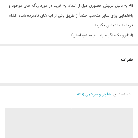
📲 به دلیل فروش حضوری قبل از اقدام به خرید در مورد رنگ های موجود و
راهنمایی برای سایز مناسب،حتماً از طریق یکی از اپ های نامبرده شده اقدام
فرمایید یا تماس بگیرید.
(ایتا،روبیکا،تلگرام،واتساپ،بله،پیامکی)
🔵 شلوار بگ جیب دار کمر کش بند دار با دوخت تمیز و تنخور بسیار شیک
نظرات
👌 جنسش: دورس پنبه خار خورده (تو کرکی)
دسته‌بندی
:
شلوار و سرهمی زنانه
🎨 رنگ بندیش: 3 رنگ (ملانژ) طوسی طبق تصویر (یه مقدار تفاوت رنگ وجود
داره_عکس های بیشتر براتون ارسال میشه)
✂️ فری سایزه: مناسب 40 تا 44 (46 جذب)