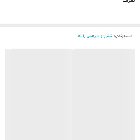
نظرات
و شیک
👌 جنسش: پارچه ی جدید ماریا درجه یک با ریزش عالی، اتو پذیری بالا و
دسته‌بندی
:
دوخت بسیار تمیز
شلوار و سرهمی زنانه
💯 ضمانت: بدون پرز شدن، آبرفت، سوراخ شدن فاق، رنگ رفت، زانو انداختن،
مقاوم در برابر مواد شوینده مناسب پارچه
🎨 رنگ بندیش: مشکی و سرمه ای طبق تصاویر (عکس ژورنالی (سرمه ای )
صرفاً جهت دیدن تنخور کار هست - پاچه شلوار چاکدار
نیست
)
✂️ سایزبندیش: از 38 تا 56
📏 قد کار: 100_103 سانته بسته به سایز_اندازه های دقیق سایز مد نظرتون