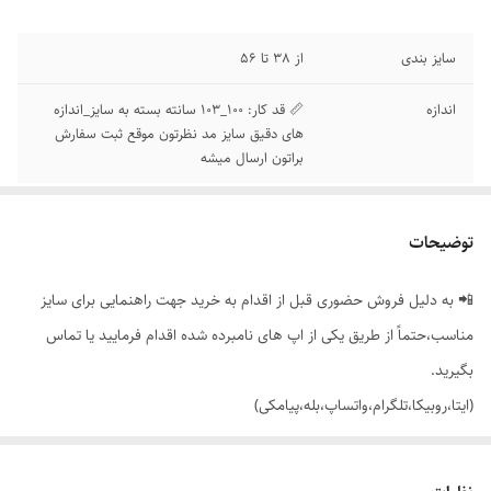
سایز بندی
از 38 تا 56
اندازه
📏 قد کار: 100_103 سانته بسته به سایز_اندازه
های دقیق سایز مد نظرتون موقع ثبت سفارش
براتون ارسال میشه
توضیحات
📲 به دلیل فروش حضوری قبل از اقدام به خرید جهت راهنمایی برای سایز
مناسب،حتماً از طریق یکی از اپ های نامبرده شده اقدام فرمایید یا تماس
بگیرید.
(ایتا،روبیکا،تلگرام،واتساپ،بله،پیامکی)
🟣 شلوار زنانه دخترانه راسته کمری (زیپ و دکمه) با تنخور بسیار سبک، راحت