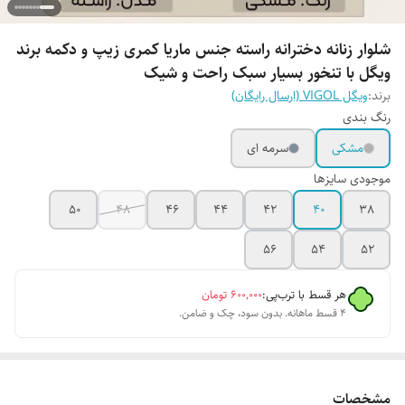
شلوار زنانه دخترانه راسته جنس ماریا کمری زیپ و دکمه برند
ویگل با تنخور بسیار سبک راحت و شیک
برند:
ویگل VIGOL (ارسال رایگان)
رنگ بندی
مشکی
سرمه ای
موجودی سایزها
50
48
46
44
42
40
38
56
54
52
هر قسط با ترب‌پی:
۶۰۰٬۰۰۰
تومان
۴ قسط ماهانه. بدون سود، چک و ضامن.
مشخصات