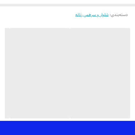
👌 جنسش: پارچه ماریا درجه یک با ریزش عالی،اتو پذیری بالا و دوخت بسیار
تمیز
دسته‌بندی
:
شلوار و سرهمی زنانه
💯 ضمانت: بدون پرز شدن، آبرفت، سوراخ شدن فاق، رنگ رفت، زانو انداختن،
مقاوم در برابر مواد شوینده مناسب پارچه
🎨 رنگ بندیش: تک رنگ مشکی طبق تصاویر (عکس های ژورنالی صرفاً جهت
دیدن تنخور کار هست_عکس های بیشتر براتون ارسال میشه)
✂️ سایزبندیش: از 38 تا 56
📏 قد کار: 90_95 سانته بسته به سایز_اندازه های دقیق سایز مد نظرتون موقع
ثبت سفارش براتون ارسال میشه