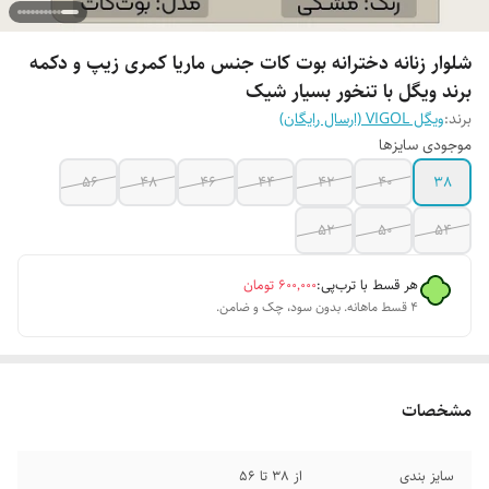
شلوار زنانه دخترانه بوت کات جنس ماریا کمری زیپ و دکمه
برند ویگل با تنخور بسیار شیک
برند:
ویگل VIGOL (ارسال رایگان)
موجودی سایزها
56
48
46
44
42
40
38
52
50
54
هر قسط با ترب‌پی:
۶۰۰٬۰۰۰
تومان
۴ قسط ماهانه. بدون سود، چک و ضامن.
مشخصات
سایز بندی
از 38 تا 56