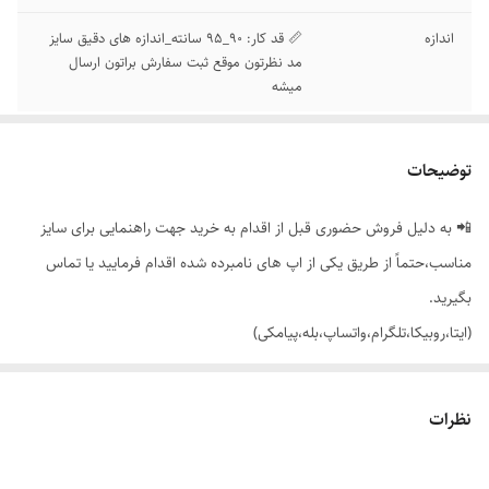
اندازه
📏 قد کار: 90_95 سانته_اندازه های دقیق سایز
مد نظرتون موقع ثبت سفارش براتون ارسال
میشه
توضیحات
📲 به دلیل فروش حضوری قبل از اقدام به خرید جهت راهنمایی برای سایز
مناسب،حتماً از طریق یکی از اپ های نامبرده شده اقدام فرمایید یا تماس
بگیرید.
(ایتا،روبیکا،تلگرام،واتساپ،بله،پیامکی)
🟣 شلوار زنانه دخترانه بوت کات کمری (زیپ و دکمه) با تنخور بسیار سبک،
نظرات
راحت و شیک