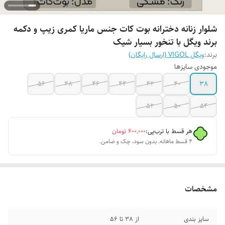
شلوار زنانه دخترانه بوت کات جنس ماریا کمری زیپ و دکمه
برند ویگل با تنخور بسیار شیک
برند:
ویگل VIGOL (ارسال رایگان)
موجودی سایزها
56
48
46
44
42
40
38
52
50
54
هر قسط با ترب‌پی:
۶۰۰٬۰۰۰
تومان
۴ قسط ماهانه. بدون سود، چک و ضامن.
مشخصات
سایز بندی
از 38 تا 56