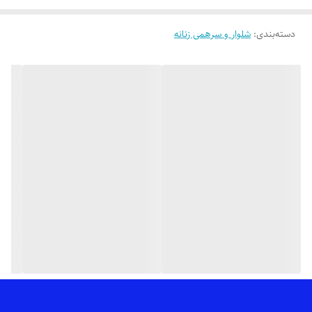
👌 جنسش: پارچه ماریا درجه یک با ریزش عالی،اتو پذیری بالا و دوخت بسیار
تمیز
دسته‌بندی
:
شلوار و سرهمی زنانه
💯 ضمانت: بدون پرز شدن، آبرفت، سوراخ شدن فاق، رنگ رفت، زانو انداختن،
مقاوم در برابر مواد شوینده مناسب پارچه
🎨 رنگ بندیش: تک رنگ مشکی طبق تصاویر (عکس های ژورنالی صرفاً جهت
دیدن تنخور کار هست_عکس های بیشتر براتون ارسال میشه)
✂️ سایزبندیش: از 38 تا 56
📏 قد کار: 90_95 سانته بسته به سایز_اندازه های دقیق سایز مد نظرتون موقع
ثبت سفارش براتون ارسال میشه