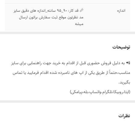
اندازه
📏 قد کار: 90_95 سانته_اندازه های دقیق سایز
مد نظرتون موقع ثبت سفارش براتون ارسال
میشه
توضیحات
📲 به دلیل فروش حضوری قبل از اقدام به خرید جهت راهنمایی برای سایز
مناسب،حتماً از طریق یکی از اپ های نامبرده شده اقدام فرمایید یا تماس
بگیرید.
(ایتا،روبیکا،تلگرام،واتساپ،بله،پیامکی)
🟣 شلوار زنانه دخترانه بوت کات کمری (زیپ و دکمه) با تنخور بسیار سبک،
نظرات
راحت و شیک