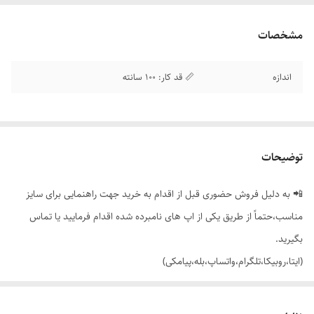
مشخصات
اندازه
📏 قد کار: 100 سانته
توضیحات
📲 به دلیل فروش حضوری قبل از اقدام به خرید جهت راهنمایی برای سایز
مناسب،حتماً از طریق یکی از اپ های نامبرده شده اقدام فرمایید یا تماس
بگیرید.
(ایتا،روبیکا،تلگرام،واتساپ،بله،پیامکی)
🟣 شلوار زنانه دخترانه بگ آدیداس بغل نوار سفید،جیب دار کمر بند دار،تنخور