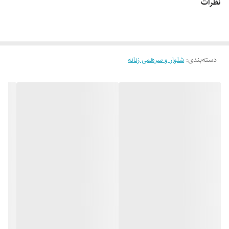
نظرات
بسیار شیک و راحت مناسب منزل،ورزش،پیاده روی،کوهنوردی و...
👌 جنسش: گلکسی پنبه فوق العاده نرم و لطیف
دسته‌بندی
:
شلوار و سرهمی زنانه
🎨 رنگ بندیش: تک رنگ مشکیه (در صورت درخواست عکس های بیشتر
براتون ارسال میشه)
✂️ سایزبندیش: فری سایزه مناسب 38_40 تا 48_50
📏 قد کار: 100 سانته
✅ ارسال فوری به سراسر کشور