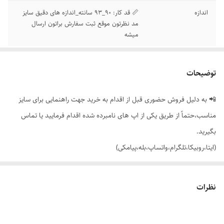
اندازه
📏 قد کار: 90_93 سانته_اندازه های دقیق سایز
مد نظرتون موقع ثبت سفارش براتون ارسال
میشه
توضیحات
📲 به دلیل فروش حضوری قبل از اقدام به خرید جهت راهنمایی برای سایز
مناسب،حتماً از طریق یکی از اپ های نامبرده شده اقدام فرمایید یا تماس
بگیرید.
(ایتا،روبیکا،تلگرام،واتساپ،بله،پیامکی)
🟣 شلوار زنانه دخترانه جذب (لوله ای) کمر کش پلاک دار با تنخور بسیار
نظرات
نرم،راحت و شیک