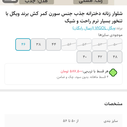
شلوار زنانه دخترانه جذب جنس سورن کمر کش برند ویگل با
تنخور بسیار نرم راحت و شیک
برند:
ویگل VIGOL (ارسال رایگان)
موجودی سایزها
46
38
44
56
54
52
50
40
42
48
هر قسط با ترب‌پی:
۵۸۷٬۵۰۰
تومان
۴ قسط ماهانه. بدون سود، چک و ضامن.
مشخصات
سایز بندی
از 50 تا 56