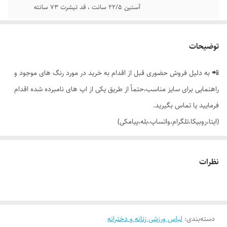
آستین 22/5 سانت ، قد تیشرت 73 سانته
توضیحات
📲 به دلیل فروش حضوری قبل از اقدام به خرید در مورد رنگ های موجود و
راهنمایی برای سایز مناسب،حتماً از طریق یکی از اپ های نامبرده شده اقدام
فرمایید یا تماس بگیرید.
(ایتا،روبیکا،تلگرام،واتساپ،بله،پیامکی)
🔵 ست اسپورت تیشرت لش (قواره بزرگ) در دو مدل آستین نواری و جلو مغزی
نظرات
دوزی + شلوار بگ جیب دار کمر کش بغل نوار و مغزی دوزی چاپ alo طبق
عکس غیر ژورنال با تنخور بسیار شیک و راحت
دسته‌بندی
:
لباس ورزشی زنانه و دخترانه
👌 جنسش: گلکسی پنبه فوق العاده نرم و لطیف 😌