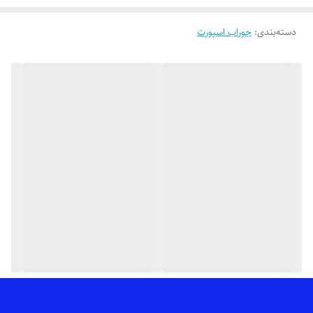
دسته‌بندی
:
جوراب اسپورت
🎨 رنگ بندیش: تک رنگ سفید طبق تصویر
✂️ سایز بندیش: فری سایز مناسب 37 تا 44
✅ ارسال فوری به سراسر کشور