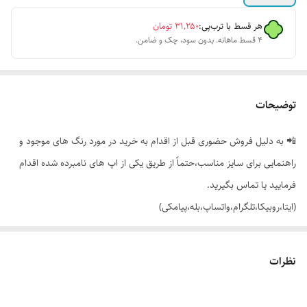
هر قسط با ترب‌پی:
۳۱٬۲۵۰
تومان
۴ قسط ماهانه. بدون سود، چک و ضامن.
توضیحات
📲 به دلیل فروش حضوری قبل از اقدام به خرید در مورد رنگ های موجود و
راهنمایی برای سایز مناسب،حتماً از طریق یکی از اپ های نامبرده شده اقدام
فرمایید یا تماس بگیرید.
(ایتا،روبیکا،تلگرام،واتساپ،بله،پیامکی)
🔵 جوراب ساقدار اسپورت نایک
نظرات
👌 جنسش: نخ پنبه درجه یک