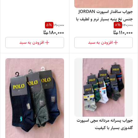
جوراب ساقدار اسپورت JORDAN
جنس نخ پنبه بسیار نرم و لطیف با
5
%
8
%
190,000
120,000
پاخور ساده و شیک
180,000
110,000
افزودن به سبد
افزودن به سبد
جوراب پسرانه مردانه مچی اسپورت
گلدوزی بسیار با کیفیت