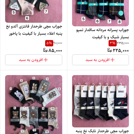
جوراب مچی طرحدار فانتزی آلدو نخ
جوراب پسرانه مردانه ساقدار تمپو
پنبه اعلاء بسیار با کیفیت با پاخور
بسیار شیک و با کیفیت
شیک
5
%
4
%
90,000
235,000
85,000
225,000
افزودن به سبد
افزودن به سبد
جوراب مچی طرحدار نایک نخ پنبه