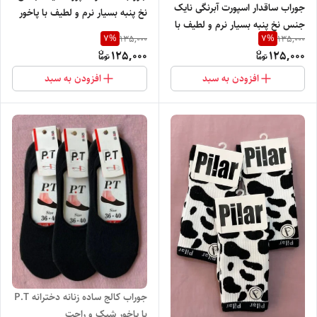
جوراب ساقدار اسپورت آبرنگی نایک
نخ پنبه بسیار نرم و لطیف با پاخور
جنس نخ پنبه بسیار نرم و لطیف با
شیک
7
%
7
%
135,000
135,000
پاخور شیک
125,000
125,000
افزودن به سبد
افزودن به سبد
جوراب کالج ساده زنانه دخترانه P.T
با پاخور شیک و راحت