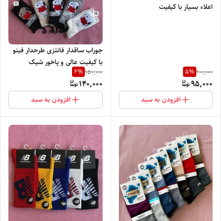
اعلاء بسیار با کیفیت
جوراب ساقدار فانتزی طرحدار فینو
با کیفیت عالی و پاخور شیک
6
%
5
%
150,000
100,000
140,000
95,000
افزودن به سبد
افزودن به سبد