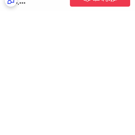
180,000
برگشت به بالا
ارسال فوری به سراسر کشور
پشتیبانی هفت روز هفته
24/7