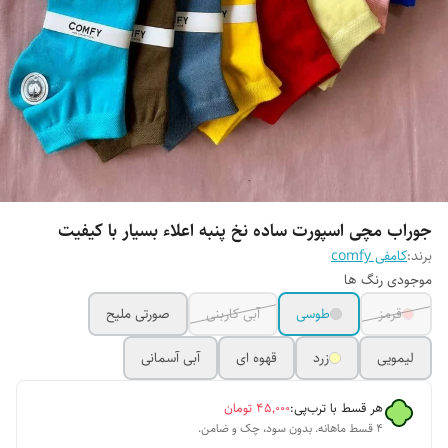
جوراب مچی اسپورت ساده نخ پنبه اعلاء بسیار با کیفیت
برند:
کامفی comfy
موجودی رنگ ها
قرمز
طوسی
آبی کاربنی
صورتی ملیح
لیمویی
زرد
قهوه ای
آبی آسمانی
هر قسط با ترب‌پی:
۴۵٬۰۰۰
تومان
۴ قسط ماهانه. بدون سود، چک و ضامن.