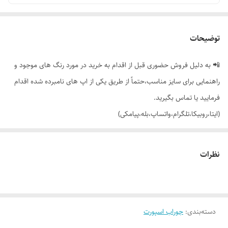
توضیحات
📲 به دلیل فروش حضوری قبل از اقدام به خرید در مورد رنگ های موجود و
راهنمایی برای سایز مناسب،حتماً از طریق یکی از اپ های نامبرده شده اقدام
فرمایید یا تماس بگیرید.
(ایتا،روبیکا،تلگرام،واتساپ،بله،پیامکی)
🔵 جوراب مچی ساده کامفی
نظرات
👌 جنسش: نخ پنبه اعلا
دسته‌بندی
:
جوراب اسپورت
🎨 رنگ بندیش: طبق تصویر