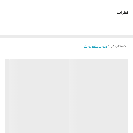
🔵 جوراب ساقدار اسپورت جردن
نظرات
👌 جنسش: نخ پنبه درجه یک
دسته‌بندی
:
🎨 رنگ بندیش: 4 رنگ شیک طبق تصویر
جوراب اسپورت
✂️ سایز بندیش: فری سایز مناسب 37 تا 44
✅ ارسال فوری به سراسر کشور