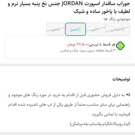
جوراب ساقدار اسپورت JORDAN جنس نخ پنبه بسیار نرم و
لطیف با پاخور ساده و شیک
موجودی رنگ ها
خردلی
آبی
سبز
مسی
هر قسط با ترب‌پی:
۲۷٬۵۰۰
تومان
۴ قسط ماهانه. بدون سود، چک و ضامن.
توضیحات
📲 به دلیل فروش حضوری قبل از اقدام به خرید در مورد رنگ های موجود و
راهنمایی برای سایز مناسب،حتماً از طریق یکی از اپ های نامبرده شده اقدام
فرمایید یا تماس بگیرید.
(ایتا،روبیکا،تلگرام،واتساپ،بله،پیامکی)