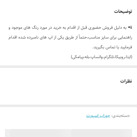
توضیحات
📲 به دلیل فروش حضوری قبل از اقدام به خرید در مورد رنگ های موجود و
راهنمایی برای سایز مناسب،حتماً از طریق یکی از اپ های نامبرده شده اقدام
فرمایید یا تماس بگیرید.
(ایتا،روبیکا،تلگرام،واتساپ،بله،پیامکی)
🔵 جوراب ساده مچی برکس
نظرات
👌 جنسش: نخ پنبه درجه یک
دسته‌بندی
:
جوراب اسپورت
🎨 رنگ بندیش: مشکی - سفید شیری - سرمه ای - طوسی - زغالی ( به ترتیب
از سمت راست تصویر )