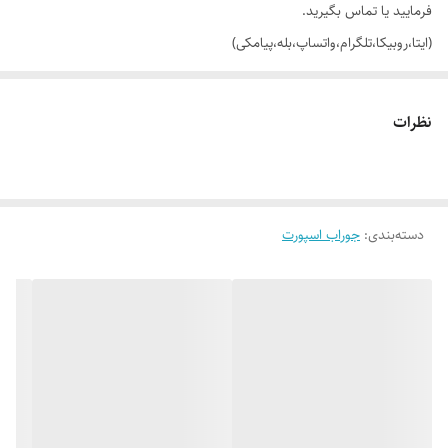
فرمایید یا تماس بگیرید.
(ایتا،روبیکا،تلگرام،واتساپ،بله،پیامکی)
🔵 جوراب نیم ساق نگین دار پریسان
نظرات
👌 جنسش: میکرو فایبر
دسته‌بندی
:
جوراب اسپورت
🎨 رنگ بندیش: تک رنگ مشکی طبق تصویر
✂️ سایز بندیش: فری سایز مناسب 36 تا 40
✅ ارسال فوری به سراسر کشور