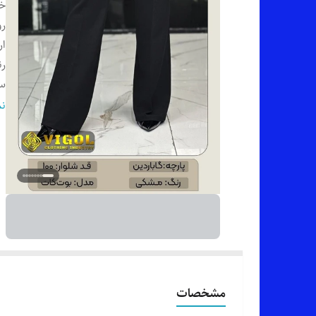
خر
ر
ار
رن
سا
ان
نم
قی
مشخصات