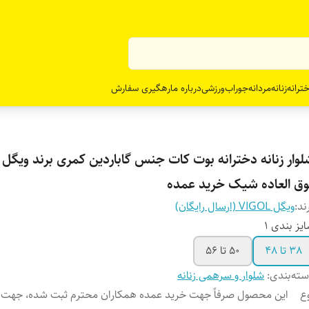
ترانه
زنانه
مردانه
جوراب
ورزشی
درباره ما
رهگیری سفارش
لوار زنانه دخترانه بوت کات جنس گاباردین کمری برند ویگل ب
وق العاده شیک خرید عمده
ند:
ویگل VIGOL (ارسال رایگان)
یز بندی 1
38 تا 48
50 تا 56
ته‌بندی
:
شلوار و سرهمی زنانه
ع
این محصول صرفاً جهت خرید عمده همکاران محترم ثبت شده، جهت 