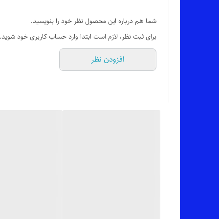
👌 جنسش: پارچه ی گاباردین درجه یک با ریزش عالی، اتو پذی
شما هم درباره این محصول نظر خود را بنویسید.
برای ثبت نظر، لازم است ابتدا وارد حساب کاربری خود شوید.
💯 ضمانت: بدون پرز شدن، آبرفت، سوراخ شدن فاق، رنگ رفت،
افزودن نظر
🎨 رنگ بندیش: تک رنگ مشکی طبق تصاویر
✂️ سایزبندیش: از 38 تا 48 (جهت ثبت سفارش سایزهای بزرگ 50_56 تماس بگیرید 09035750762)
📏 قد کار: 100_106 سانته بسته به سایز
✅ ارسال فوری به سراسر کشور