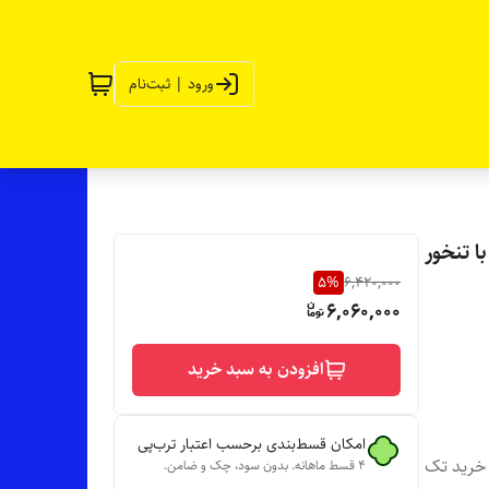
ورود | ثبت‌نام
ا تنخور
5
%
6,420,000
6,060,000
افزودن به سبد خرید
امکان قسط‌بندی برحسب اعتبار ترب‌پی
خرید تک
۴ قسط ماهانه. بدون سود، چک و ضامن.