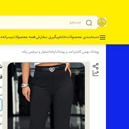
دسته‌بندی محصولات
خانه
پیگیری سفارش
همه محصولات
پسرانه
دخ
پوشاک بهمن کاشان
/
مد و پوشاک
/
زنانه
/
شلوار و سرهمی زنانه
ش
ف
بر
سا
دس
نو