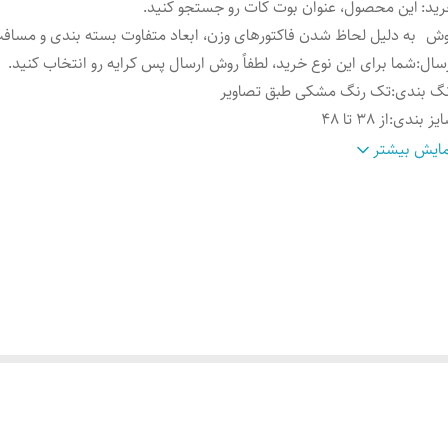
ید
:
این محصول، عنوان بوت کات رو جستجو کنید.
وش
به دلیل لحاظ شدن فاکتورهای وزن، ابعاد متفاوت بسته بندی و مسافت
سال
:
شما برای این نوع خرید، لطفاً روش ارسال پس کرایه رو انتخاب کنید.
گ بندی
:
تک رنگ مشکی طبق تصاویر
یز بندی
:
از 38 تا 48
دازه
:
📏 قد کار: 100_106 سانته بسته به سایز
ایش بیشتر
مت واحد در بسته
:
سایزهای 38_48 >>> 930000 سایزهای 50_56 >>> 1/000/000