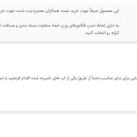
این محصول صرفاً جهت خرید عمده همکاران محترم ثبت شده، جهت خرید
به دلیل لحاظ شدن فاکتورهای وزن، ابعاد متفاوت بسته بندی و مسافت تا
کرایه رو انتخاب کنید.
تک رنگ مشکی طبق تصاویر
از 38 تا 48
📏 قد کار: 100_106 سانته بسته به سایز
 برای سایز مناسب،حتماً از طریق یکی از اپ های نامبرده شده اقدام فرمایید یا تم
سایزهای 38_48 >>> 930000 سایزهای 50_56 >>> 1/000/000
 تک این محصول، عنوان بوت کات رو جستجو کنید.
ک سلفون برند ویگل با تنخور فوق العاده شیک