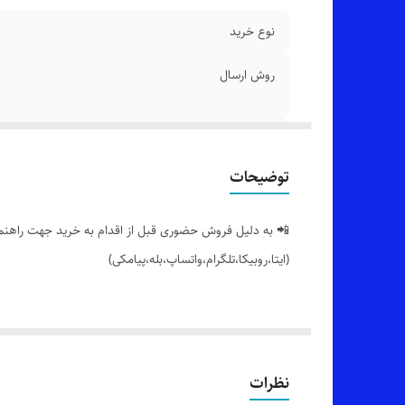
نوع خرید
روش ارسال
رنگ بندی
توضیحات
سایز بندی
اندازه
📲 به دلیل فروش حضوری قبل از اقدام به خرید جهت راهنمایی
(ایتا،روبیکا،تلگرام،واتساپ،بله،پیامکی)
قیمت واحد در بسته
🔵 این محصول صرفاً جهت خرید عمده ثبت شده، جهت خرید
🟣 شلوار زنانه دخترانه بوت کات کمری (زیپ و دکمه خور)، ت
نظرات