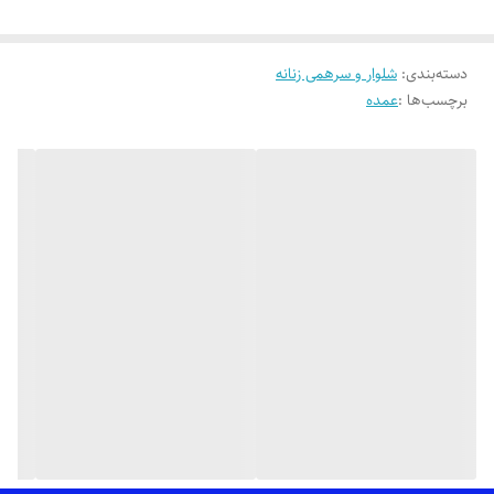
🟣 شلوار زنانه دخترانه جذب (لوله ای) کمر کش پلاک دار با تنخور بسیار
دسته‌بندی
:
نرم،راحت و شیک
شلوار و سرهمی زنانه
برچسب‌ها :
عمده
👌 جنسش: سورن درجه یک با کشسانی بالا، اتو پذیری بسیار عالی، دوخت پنج
نخ و بسیار تمیز
💯 ضمانت: بدون پرز شدن، آبرفت، سوراخ شدن فاق، رنگ رفت، زانو انداختن،
مقاوم در برابر مواد شوینده مناسب پارچه
🎨 رنگ بندیش: تک رنگ مشکی طبق تصاویر
✂️ سایزبندیش: از38 تا 56 (همکاران محترم شما میتونید تعداد و سایز
انتخابی خودتون رو سفارش بدید و لازم نیست پک کامل ثبت سفارش کنید)