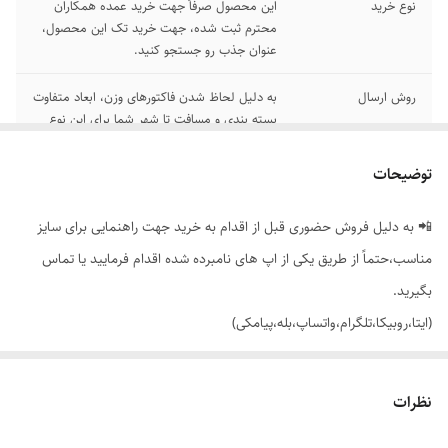
نوع خرید
این محصول صرفاً جهت خرید عمده همکاران
محترم ثبت شده، جهت خرید تک این محصول،
عنوان جذب رو جستجو کنید.
روش ارسال
به دلیل لحاظ شدن فاکتورهای وزن، ابعاد متفاوت
بسته بندی و مسافت تا شهر شما برای این نوع
خرید، لطفاً روش ارسال پس کرایه رو انتخاب
کنید.
توضیحات
رنگ بندی
تک رنگ مشکی طبق تصاویر
📲 به دلیل فروش حضوری قبل از اقدام به خرید جهت راهنمایی برای سایز
سایز بندی
از 38 تا 56 (همکاران محترم شما میتونید تعداد
مناسب،حتماً از طریق یکی از اپ های نامبرده شده اقدام فرمایید یا تماس
و سایز انتخابی خودتون رو سفارش بدید و لازم
بگیرید.
نیست پک کامل ثبت سفارش کنید)
(ایتا،روبیکا،تلگرام،واتساپ،بله،پیامکی)
اندازه
📏 قد کار: 90_93 و 100_104 سانت بسته به سایز
🔵 این محصول صرفاً جهت خرید عمده ثبت شده، جهت خرید تک این
قیمت واحد در بسته
سایزهای 38_48 >>> 1/265/000 سایزهای
نظرات
50_56 >>> 1/320/000
محصول، عنوان جذب رو جستجو کنید.