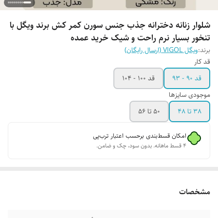
شلوار زنانه دخترانه جذب جنس سورن کمر کش برند ویگل با
تنخور بسیار نرم راحت و شیک خرید عمده
برند:
ویگل VIGOL (ارسال رایگان)
قد کار
قد 90 - 93
قد 100 - 104
موجودی سایزها
38 تا 48
50 تا 56
امکان قسط‌بندی برحسب اعتبار ترب‌پی
۴ قسط ماهانه. بدون سود، چک و ضامن.
مشخصات