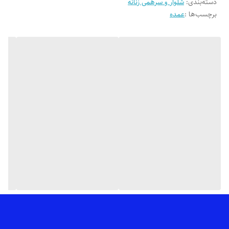
دسته‌بندی
:
تنخور فوق العاده شیک
شلوار و سرهمی زنانه
برچسب‌ها :
عمده
👌 جنسش: پارچه ی ماریا درجه یک با ریزش عالی، اتو پذیری بالا و دوخت
بسیار تمیز
💯 ضمانت: بدون پرز شدن، آبرفت، سوراخ شدن فاق، رنگ رفت، زانو انداختن،
مقاوم در برابر مواد شوینده مناسب پارچه
🎨 رنگ بندیش: تک رنگ مشکی طبق تصاویر
✂️ سایزبندیش: از 38 تا 48 (جهت ثبت سفارش سایزهای بزرگ 50_56 تماس
بگیرید 09035750762)
📏 قد کار: 100_106 سانته بسته به سایز