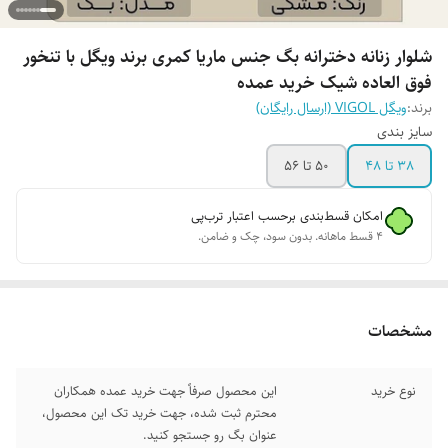
شلوار زنانه دخترانه بگ جنس ماریا کمری برند ویگل با تنخور
فوق العاده شیک خرید عمده
برند:
ویگل VIGOL (ارسال رایگان)
سایز بندی
38 تا 48
50 تا 56
امکان قسط‌بندی برحسب اعتبار ترب‌پی
۴ قسط ماهانه. بدون سود، چک و ضامن.
مشخصات
نوع خرید
این محصول صرفاً جهت خرید عمده همکاران
محترم ثبت شده، جهت خرید تک این محصول،
عنوان بگ رو جستجو کنید.