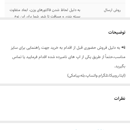
روش ارسال
به دلیل لحاظ شدن فاکتورهای وزن، ابعاد متفاوت
بسته بندی و مسافت تا شهر شما برای این نوع
خرید، لطفاً روش ارسال پس کرایه رو انتخاب
کنید.
توضیحات
رنگ بندی
تک رنگ مشکی طبق تصاویر
📲 به دلیل فروش حضوری قبل از اقدام به خرید جهت راهنمایی برای سایز
سایز بندی 1
از 38 تا 56
مناسب،حتماً از طریق یکی از اپ های نامبرده شده اقدام فرمایید یا تماس
بگیرید.
اندازه
📏 قد کار: 100_106 سانته بسته به سایز
(ایتا،روبیکا،تلگرام،واتساپ،بله،پیامکی)
قیمت واحد در بسته
سایزهای 38_48 >>> 1/325/000 سایزهای
50_56 >>> 1/400/000
🔵 این محصول صرفاً جهت خرید عمده ثبت شده، جهت خرید تک این
نظرات
محصول، عنوان بوت کات رو جستجو کنید.
🟣 شلوار زنانه دخترانه بگ کمری (زیپ و دکمه خور)، تک سلفون برند ویگل با