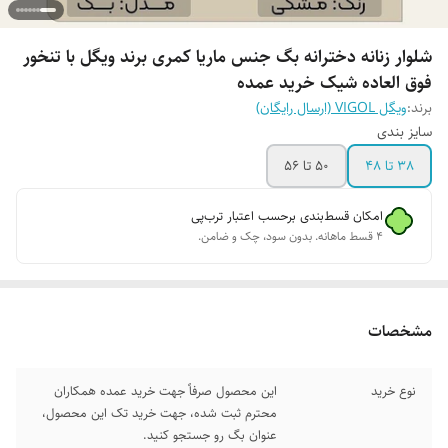
شلوار زنانه دخترانه بگ جنس ماریا کمری برند ویگل با تنخور
فوق العاده شیک خرید عمده
برند:
ویگل VIGOL (ارسال رایگان)
سایز بندی
38 تا 48
50 تا 56
امکان قسط‌بندی برحسب اعتبار ترب‌پی
۴ قسط ماهانه. بدون سود، چک و ضامن.
مشخصات
نوع خرید
این محصول صرفاً جهت خرید عمده همکاران
محترم ثبت شده، جهت خرید تک این محصول،
عنوان بگ رو جستجو کنید.