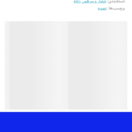
دسته‌بندی
:
تنخور فوق العاده شیک
شلوار و سرهمی زنانه
برچسب‌ها :
عمده
👌 جنسش: پارچه ی ماریا درجه یک با ریزش عالی، اتو پذیری بالا و دوخت
بسیار تمیز
💯 ضمانت: بدون پرز شدن، آبرفت، سوراخ شدن فاق، رنگ رفت، زانو انداختن،
مقاوم در برابر مواد شوینده مناسب پارچه
🎨 رنگ بندیش: تک رنگ مشکی طبق تصاویر
✂️ سایزبندیش: از 38 تا 48 (جهت ثبت سفارش سایزهای بزرگ 50_56 تماس
بگیرید 09035750762)
📏 قد کار: 100_106 سانته بسته به سایز