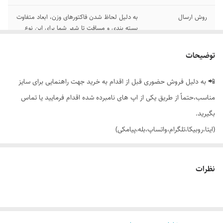
روش ارسال
به دلیل لحاظ شدن فاکتورهای وزن، ابعاد متفاوت
بسته بندی و مسافت تا شهر شما برای این نوع
خرید، لطفاً روش ارسال پس کرایه رو انتخاب
کنید.
توضیحات
رنگ بندی
تک رنگ مشکی طبق تصاویر
📲 به دلیل فروش حضوری قبل از اقدام به خرید جهت راهنمایی برای سایز
سایز بندی 1
از 38 تا 56
مناسب،حتماً از طریق یکی از اپ های نامبرده شده اقدام فرمایید یا تماس
بگیرید.
اندازه
📏 قد کار: 100_106 سانته بسته به سایز
(ایتا،روبیکا،تلگرام،واتساپ،بله،پیامکی)
قیمت واحد در بسته
سایزهای 38_48 >>> 1/325/000 سایزهای
50_56 >>> 1/400/000
🔵 این محصول صرفاً جهت خرید عمده ثبت شده، جهت خرید تک این
نظرات
محصول، عنوان بوت کات رو جستجو کنید.
🟣 شلوار زنانه دخترانه بگ کمری (زیپ و دکمه خور)، تک سلفون برند ویگل با