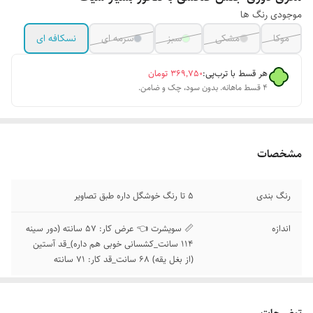
موجودی رنگ ها
موکا
مشکی
سبز
سرمه ای
نسکافه ای
هر قسط با ترب‌پی:
۳۶۹٬۷۵۰
تومان
۴ قسط ماهانه. بدون سود، چک و ضامن.
مشخصات
رنگ بندی
5 تا رنگ خوشگل داره طبق تصاویر
اندازه
📏 سویشرت 👈 عرض کار: 57 سانته (دور سینه
114 سانت_کشسانی خوبی هم داره)_قد آستین
(از بغل یقه) 68 سانت_قد کار: 71 سانته