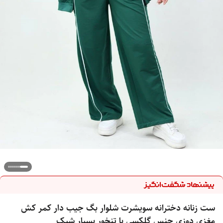
ست زنانه دخترانه سویشرت شلوار بگ جیب دار کمر کش
مغزی دوزی جنس گلکسی با تنخور بسیار شیک