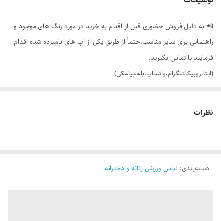
توضیحات
📲 به دلیل فروش حضوری قبل از اقدام به خرید در مورد رنگ های موجود و
راهنمایی برای سایز مناسب،حتماً از طریق یکی از اپ های نامبرده شده اقدام
فرمایید یا تماس بگیرید.
(ایتا،روبیکا،تلگرام،واتساپ،بله،پیامکی)
🔵 ست (هودی) سویشرت جلو جیب و کلاهدار + شلوار بگ مغزی دوزی با
نظرات
تنخور بسیار شیک
👌 جنسش: گلکسی، فوق العاده نرم و لطیف 😌
دسته‌بندی
:
لباس ورزشی زنانه و دخترانه
🎨 رنگ بندیش: 5 تا رنگ خوشگل داره طبق تصاویر (یه مقدار تفاوت رنگ
وجود داره_عکس های بیشتر براتون ارسال میشه)