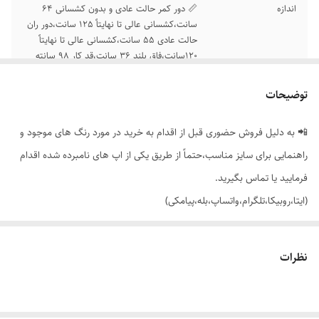
اندازه
📏 دور کمر حالت عادی و بدون کشسانی 64
سانت،کشسانی عالی تا نهایتاً 125 سانت،دور ران
حالت عادی 55 سانت،کشسانی عالی تا نهایتاً
120سانت،فاق بلند 36 سانت،قد کار 98 سانته
توضیحات
📲 به دلیل فروش حضوری قبل از اقدام به خرید در مورد رنگ های موجود و
راهنمایی برای سایز مناسب،حتماً از طریق یکی از اپ های نامبرده شده اقدام
فرمایید یا تماس بگیرید.
(ایتا،روبیکا،تلگرام،واتساپ،بله،پیامکی)
🔵 شلوار استیکری فانتزی مچی وارداتی برند CVC
نظرات
👌جنسش: مخمل فول کش، فوق العاده نرم و لطیف