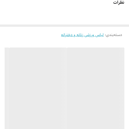
نظرات
دوزی چاپ BALENCIAGA با تنخور فوق العاده شیک
👌 جنسش: دورس دو نخ پنبه، فوق العاده نرم و لطیف
دسته‌بندی
:
لباس ورزشی زنانه و دخترانه
🎨 رنگ بندیش: 3 تا رنگ شیک داره طبق تصاویر (یه ذره تفاوت رنگ وجود
داره_عکس های بیشتر براتون ارسال میشه)
✂️ فری سایزه: L،XL،2XL مناسب 38 تا 50
📏 لارج / بلوز عرض کار: 53 سانت_قد کار: 73 سانته
📏 شلوار/ دور کمر حالت عادی 30 سانت_کشسانی تا 55 سانت_دور ران 30
سانت_قد کار 100 سانت
📏 ایکس لارج / بلوز عرض کار: 52 سانت_قد کار: 72 سانته