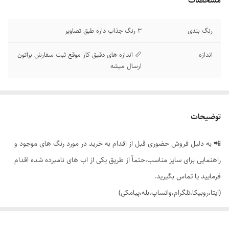
مشخصات
رنگ بندی
3 رنگ جذاب داره طبق تصاویر
اندازه
📏 اندازه های دقیق کار موقع ثبت سفارش براتون
ارسال میشه
توضیحات
📲 به دلیل فروش حضوری قبل از اقدام به خرید در مورد رنگ های موجود و
راهنمایی برای سایز مناسب،حتماً از طریق یکی از اپ های نامبرده شده اقدام
فرمایید یا تماس بگیرید.
(ایتا،روبیکا،تلگرام،واتساپ،بله،پیامکی)
🔵ست اسپورت بلوز مغزی و نوار دوزی + شلوار نیم بگ جیب دار کمر کش نوار