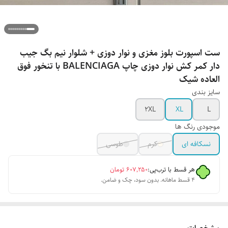
ست اسپورت بلوز مغزی و نوار دوزی + شلوار نیم بگ جیب
دار کمر کش نوار دوزی چاپ BALENCIAGA با تنخور فوق
العاده شیک
سایز بندی
2XL
XL
L
موجودی رنگ ها
نسکافه ای
کرم
طوسی
هر قسط با ترب‌پی:
۶۰۷٬۲۵۰
تومان
۴ قسط ماهانه. بدون سود، چک و ضامن.