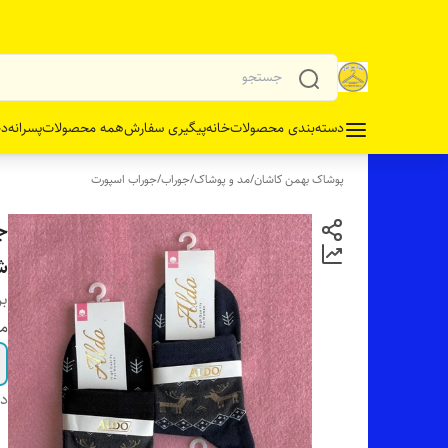
دسته‌بندی محصولات
خانه
پیگیری سفارش
همه محصولات
پسرانه
دخ
پوشاک بهمن کاشان
/
مد و پوشاک
/
جوراب
/
جوراب اسپورت
جو
ش
بر
مو
دس