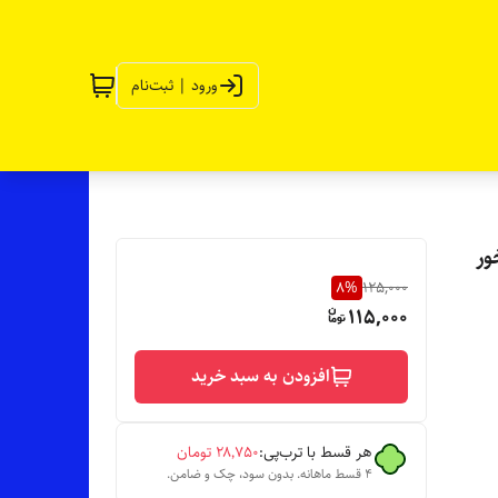
ورود | ثبت‌نام
ور
8
%
125,000
115,000
افزودن به سبد خرید
هر قسط با ترب‌پی:
۲۸٬۷۵۰
تومان
۴ قسط ماهانه. بدون سود، چک و ضامن.