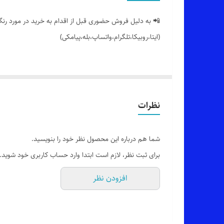
📲 به دلیل فروش حضوری قبل از اقدام به خرید در مورد رنگ 
(ایتا،روبیکا،تلگرام،واتساپ،بله،پیامکی)
🔵 جوراب نیم ساق سنتی زنانه دخترانه آلدو
👌 جنسش:نخ پنبه درجه یک
نظرات
🎨 رنگ بندیش: مشکی،سرمه ای
شما هم درباره این محصول نظر خود را بنویسید.
برای ثبت نظر، لازم است ابتدا وارد حساب کاربری خود شوید.
✂️ سایز بندیش: فری سایز مناسب 36 تا 40
افزودن نظر
✅ ارسال فوری به سراسر کشور