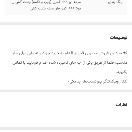
رنگ بندی
سرمه ای >>> کمری (زیپ و دکمه) پشت کش _
موکا >>> کمر جلو بسته پشت کش
توضیحات
📲 به دلیل فروش حضوری قبل از اقدام به خرید جهت راهنمایی برای سایز
مناسب،حتماً از طریق یکی از اپ های نامبرده شده اقدام فرمایید یا تماس
بگیرید.​​​​
(ایتا،روبیکا،تلگرام،واتساپ،بله،پیامکی)
🟣 شلوار بگ جلو پیله طرح جیب سرمه ای >>> کمری (زیپ و دکمه) پشت
نظرات
کش
موکا >>> کمر جلو بسته پشت کش، با تنخور فوق العاده شیک