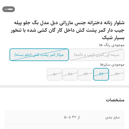
شلوار زنانه دخترانه جنس مازراتی دبل مدل بگ جلو پیله
جیب دار کمر پشت کش داخل کار گان کشی شده با تنخور
بسیار شیک
موجودی رنگ ها
سرمه ای_کمری (زیپ و دکمه)
موکا_کمر پشت کش (جلو بسته)
موجودی سایزها
50
48
46
44
42
مشخصات
سایز بندی
از 42 تا 50