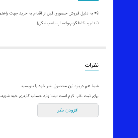
📲 به دلیل فروش حضوری قبل از اقدام به خرید جهت راهنمایی
(ایتا،روبیکا،تلگرام،واتساپ،بله،پیامکی)
🟣 شلوار زنانه دخترانه بوت کات کمری (زیپ و دکمه) طرح ج
👌 جنسش: کرپ انزو فوق العاده نرم و راحت
نظرات
🎨 رنگ بندیش: تک رنگ مشکی طبق تصاویر
شما هم درباره این محصول نظر خود را بنویسید.
برای ثبت نظر، لازم است ابتدا وارد حساب کاربری خود شوید.
✂️ سایزبندیش: از 40 تا 52
افزودن نظر
📏 قد کار: 104_105 سانت بسته به سایز_اندازه های دقیق سایز مد نظرتون موقع ثبت سفارش براتون ارسال میشه