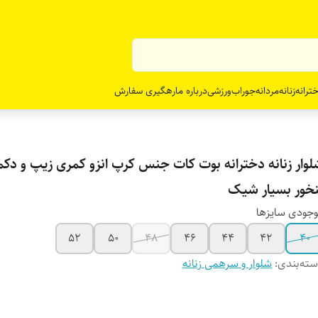
ترانه
زنانه
مردانه
جوراب
ورزشی
درباره ما
رهگیری سفارش
لوار زنانه دخترانه بوت کات جنس کرپ انزو کمری زیپ و دکمه
نخور بسیار شیک
جودی سایزها
52
50
48
46
44
42
40
ته‌بندی
:
شلوار و سرهمی زنانه