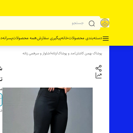
دسته‌بندی محصولات
خانه
پیگیری سفارش
همه محصولات
پسرانه
دخ
پوشاک بهمن کاشان
/
مد و پوشاک
/
زنانه
/
شلوار و سرهمی زنانه
ش
ت
مو
دس