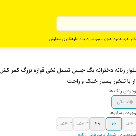
ترانه
زنانه
مردانه
جوراب
ورزشی
درباره ما
رهگیری سفارش
لوار زنانه دخترانه بگ جنس تنسل نخی قواره بزرگ کمر کش 
ار با تنخور بسیار خنک و راحت
جودی رنگ ها
مشکی
جودی سایزها
52
50
48
46
44
ته‌بندی
:
شلوار و سرهمی زنانه