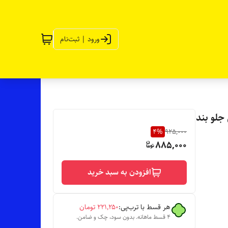
ورود | ثبت‌نام
جلو بند
4
%
925,000
885,000
افزودن به سبد خرید
هر قسط با ترب‌پی:
۲۲۱٬۲۵۰
تومان
۴ قسط ماهانه. بدون سود، چک و ضامن.