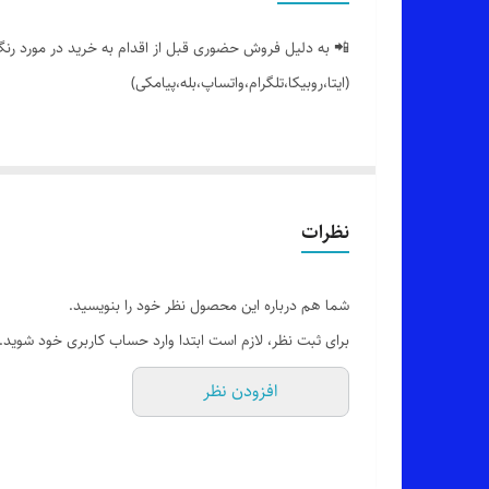
📲 به دلیل فروش حضوری قبل از اقدام به خرید در مورد رنگ 
(ایتا،روبیکا،تلگرام،واتساپ،بله،پیامکی)
🟣 کار جدید، شلوار بگ قواره بزرگ کمرکش جلو بند دار با ت
👌 جنسش: تنسل نخی
نظرات
🎨 رنگ بندیش: مشکی (یه مقدار تفاوت رنگ وجود داره_عکس
شما هم درباره این محصول نظر خود را بنویسید.
✂️ سایزبندیش: 44 تا 52
برای ثبت نظر، لازم است ابتدا وارد حساب کاربری خود شوید.
افزودن نظر
📏 قد کار 100 سانته
✅ ارسال فوری به سراسر کشور