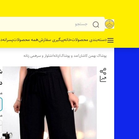
دسته‌بندی محصولات
خانه
پیگیری سفارش
همه محصولات
پسرانه
دخ
پوشاک بهمن کاشان
/
مد و پوشاک
/
زنانه
/
شلوار و سرهمی زنانه
ش
د
مو
مو
دس