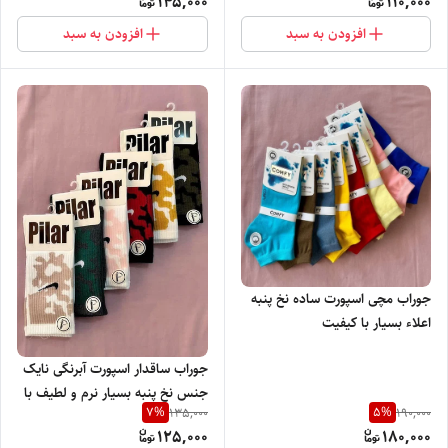
145,000
110,000
افزودن به سبد
افزودن به سبد
جوراب مچی اسپورت ساده نخ پنبه
اعلاء بسیار با کیفیت
جوراب ساقدار اسپورت آبرنگی نایک
جنس نخ پنبه بسیار نرم و لطیف با
7
%
5
%
135,000
190,000
پاخور شیک
125,000
180,000