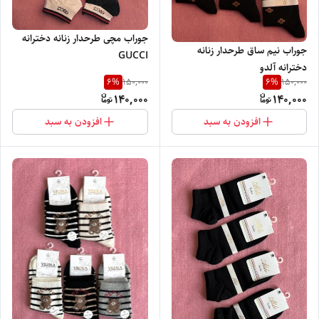
جوراب مچی طرحدار زنانه دخترانه
جوراب نیم ساق طرحدار زنانه
GUCCI
دخترانه آلدو
6
%
6
%
150,000
150,000
140,000
140,000
افزودن به سبد
افزودن به سبد