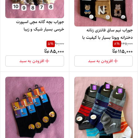
جوراب بچه گانه مچی اسپورت
خرسی بسیار شیک و زیبا
جوراب نیم ساق فانتزی زنانه
دخترانه ویونا بسیار با کیفیت با
5
%
8
%
90,000
125,000
پاخور شیک و راحت
85,000
115,000
افزودن به سبد
افزودن به سبد